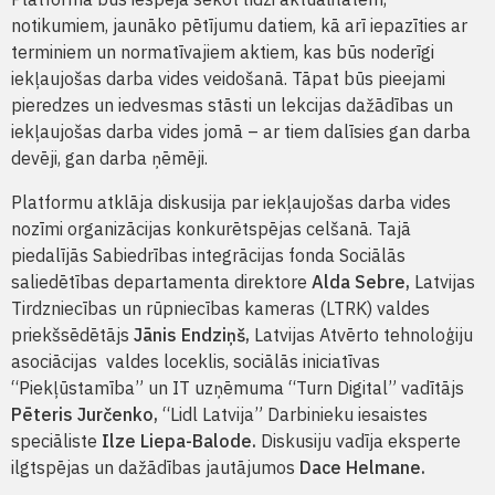
notikumiem, jaunāko pētījumu datiem, kā arī iepazīties ar
terminiem un normatīvajiem aktiem, kas būs noderīgi
iekļaujošas darba vides veidošanā. Tāpat būs pieejami
pieredzes un iedvesmas stāsti un lekcijas dažādības un
iekļaujošas darba vides jomā – ar tiem dalīsies gan darba
devēji, gan darba ņēmēji.
Platformu atklāja diskusija par iekļaujošas darba vides
nozīmi organizācijas konkurētspējas celšanā. Tajā
piedalījās Sabiedrības integrācijas fonda Sociālās
saliedētības departamenta direktore
Alda Sebre,
Latvijas
Tirdzniecības un rūpniecības kameras (LTRK) valdes
priekšsēdētājs
Jānis Endziņš,
Latvijas Atvērto tehnoloģiju
asociācijas valdes loceklis, sociālās iniciatīvas
“Piekļūstamība” un IT uzņēmuma “Turn Digital” vadītājs
Pēteris Jurčenko,
“Lidl Latvija” Darbinieku iesaistes
speciāliste
Ilze Liepa-Balode.
Diskusiju vadīja eksperte
ilgtspējas un dažādības jautājumos
Dace Helmane.