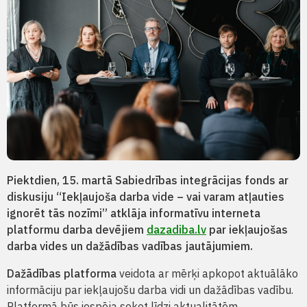
Piektdien, 15. martā Sabiedrības integrācijas fonds ar
diskusiju “Iekļaujoša darba vide – vai varam atļauties
ignorēt tās nozīmi” atklāja informatīvu interneta
platformu darba devējiem
dazadiba.lv
par iekļaujošas
darba vides un dažādības vadības jautājumiem.
Dažādības platforma
veidota ar mērķi apkopot aktuālāko
informāciju par iekļaujošu darba vidi un dažādības vadību.
Platformā būs iespēja sekot līdzi aktualitātēm,