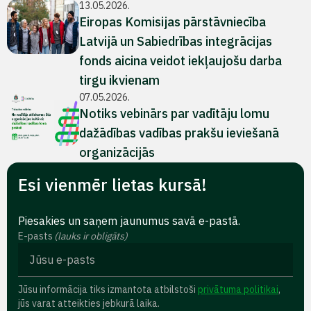
13.05.2026.
Eiropas Komisijas pārstāvniecība
Latvijā un Sabiedrības integrācijas
fonds aicina veidot iekļaujošu darba
tirgu ikvienam
07.05.2026.
Notiks vebinārs par vadītāju lomu
dažādības vadības prakšu ieviešanā
organizācijās
Esi vienmēr lietas kursā!
Piesakies un saņem jaunumus savā e-pastā.
E-pasts
(lauks ir obligāts)
Jūsu informācija tiks izmantota atbilstoši
privātuma politikai
,
jūs varat atteikties jebkurā laika.