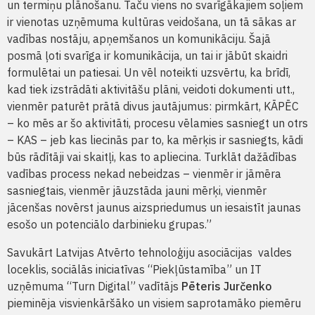
un termiņu plānošanu. Taču viens no svarīgākajiem soļiem
ir vienotas uzņēmuma kultūras veidošana, un tā sākas ar
vadības nostāju, apņemšanos un komunikāciju. Šajā
posmā ļoti svarīga ir komunikācija, un tai ir jābūt skaidri
formulētai un patiesai. Un vēl noteikti uzsvērtu, ka brīdī,
kad tiek izstrādāti aktivitāšu plāni, veidoti dokumenti utt.,
vienmēr paturēt prātā divus jautājumus: pirmkārt, KĀPĒC
– ko mēs ar šo aktivitāti, procesu vēlamies sasniegt un otrs
– KAS – jeb kas liecinās par to, ka mērķis ir sasniegts, kādi
būs rādītāji vai skaitļi, kas to apliecina. Turklāt dažādības
vadības process nekad nebeidzas – vienmēr ir jāmēra
sasniegtais, vienmēr jāuzstāda jauni mērķi, vienmēr
jācenšas novērst jaunus aizspriedumus un iesaistīt jaunas
esošo un potenciālo darbinieku grupas.”
Savukārt Latvijas Atvērto tehnoloģiju asociācijas valdes
loceklis, sociālās iniciatīvas “Piekļūstamība” un IT
uzņēmuma “Turn Digital” vadītājs
Pēteris Jurčenko
pieminēja visvienkāršāko un visiem saprotamāko piemēru