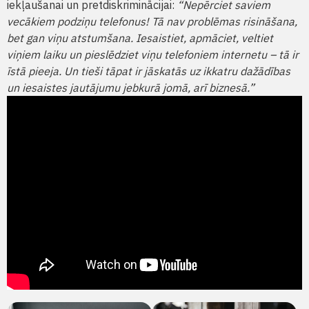
iekļaušanai un pretdiskriminācijai:
“Nepērciet saviem
vecākiem podziņu telefonus! Tā nav problēmas risināšana,
bet gan viņu atstumšana. Iesaistiet, apmāciet, veltiet
viņiem laiku un pieslēdziet viņu telefoniem internetu – tā ir
īstā pieeja. Un tieši tāpat ir jāskatās uz ikkatru dažādības
un iesaistes jautājumu jebkurā jomā, arī biznesā.”