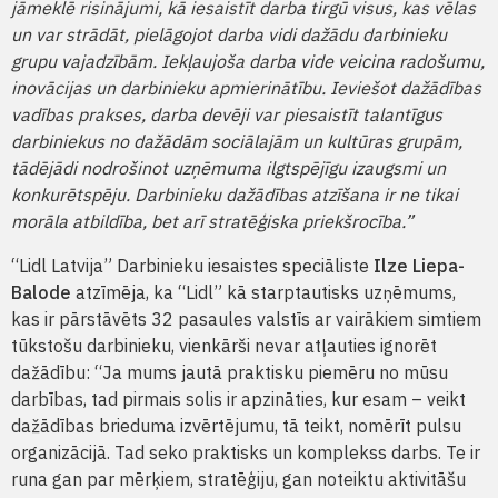
jāmeklē risinājumi, kā iesaistīt darba tirgū visus, kas vēlas
un var strādāt, pielāgojot darba vidi dažādu darbinieku
grupu vajadzībām. Iekļaujoša darba vide veicina radošumu,
inovācijas un darbinieku apmierinātību. Ieviešot dažādības
vadības prakses, darba devēji var piesaistīt talantīgus
darbiniekus no dažādām sociālajām un kultūras grupām,
tādējādi nodrošinot uzņēmuma ilgtspējīgu izaugsmi un
konkurētspēju. Darbinieku dažādības atzīšana ir ne tikai
morāla atbildība, bet arī stratēģiska priekšrocība.”
“Lidl Latvija” Darbinieku iesaistes speciāliste
Ilze Liepa-
Balode
atzīmēja, ka “Lidl” kā starptautisks uzņēmums,
kas ir pārstāvēts 32 pasaules valstīs ar vairākiem simtiem
tūkstošu darbinieku, vienkārši nevar atļauties ignorēt
dažādību: “Ja mums jautā praktisku piemēru no mūsu
darbības, tad pirmais solis ir apzināties, kur esam – veikt
dažādības brieduma izvērtējumu, tā teikt, nomērīt pulsu
organizācijā. Tad seko praktisks un komplekss darbs. Te ir
runa gan par mērķiem, stratēģiju, gan noteiktu aktivitāšu