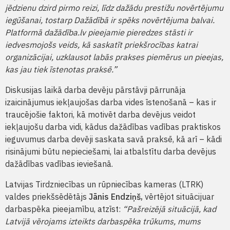
jēdzienu dzird pirmo reizi, līdz dažādu prestižu novērtējumu
iegūšanai, tostarp Dažādībā ir spēks novērtējuma balvai.
Platformā dažādība.lv pieejamie pieredzes stāsti ir
iedvesmojošs veids, kā saskatīt priekšrocības katrai
organizācijai, uzklausot labās prakses piemērus un pieejas,
kas jau tiek īstenotas praksē
.”
Diskusijas laikā darba devēju pārstāvji pārrunāja
izaicinājumus iekļaujošas darba vides īstenošanā – kas ir
traucējošie faktori, kā motivēt darba devējus veidot
iekļaujošu darba vidi, kādus dažādības vadības praktiskos
ieguvumus darba devēji saskata savā praksē, kā arī – kādi
risinājumi būtu nepieciešami, lai atbalstītu darba devējus
dažādības vadības ieviešanā.
Latvijas Tirdzniecības un rūpniecības kameras (LTRK)
valdes priekšsēdētājs
Jānis Endziņš,
vērtējot situācijuar
darbaspēka pieejamību, atzīst:
“Pašreizējā situācijā, kad
Latvijā vērojams izteikts darbaspēka trūkums, mums