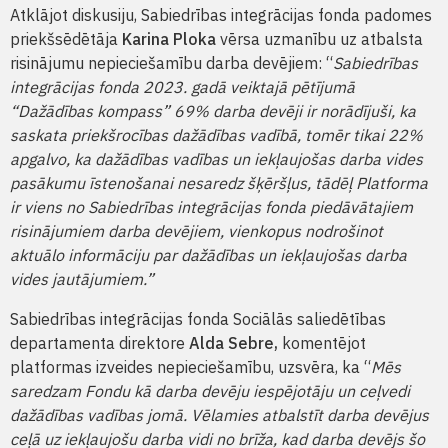
Atklājot diskusiju, Sabiedrības integrācijas fonda padomes
priekšsēdētāja
Karina Ploka
vērsa uzmanību uz atbalsta
risinājumu nepieciešamību darba devējiem: “
Sabiedrības
integrācijas fonda 2023. gadā veiktajā pētījumā
“Dažādības kompass” 69% darba devēji ir norādījuši, ka
saskata priekšrocības dažādības vadībā, tomēr tikai 22%
apgalvo, ka dažādības vadības un iekļaujošas darba vides
pasākumu īstenošanai nesaredz šķēršļus, tādēļ Platforma
ir viens no Sabiedrības integrācijas fonda piedāvātajiem
risinājumiem darba devējiem, vienkopus nodrošinot
aktuālo informāciju par dažādības un iekļaujošas darba
vides jautājumiem.”
Sabiedrības integrācijas fonda Sociālās saliedētības
departamenta direktore
Alda Sebre,
komentējot
platformas izveides nepieciešamību, uzsvēra, ka “
Mēs
saredzam Fondu kā darba devēju iespējotāju un ceļvedi
dažādības vadības jomā. Vēlamies atbalstīt darba devējus
ceļā uz iekļaujošu darba vidi no brīža, kad darba devējs šo