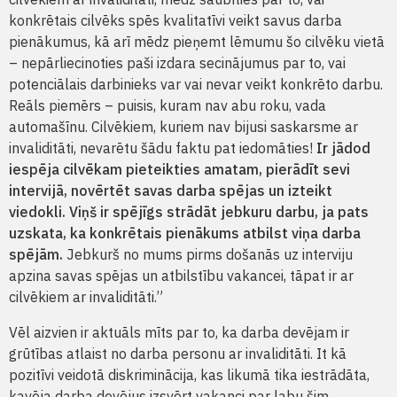
konkrētais cilvēks spēs kvalitatīvi veikt savus darba
pienākumus, kā arī mēdz pieņemt lēmumu šo cilvēku vietā
– nepārliecinoties paši izdara secinājumus par to, vai
potenciālais darbinieks var vai nevar veikt konkrēto darbu.
Reāls piemērs – puisis, kuram nav abu roku, vada
automašīnu. Cilvēkiem, kuriem nav bijusi saskarsme ar
invaliditāti, nevarētu šādu faktu pat iedomāties!
Ir jādod
iespēja cilvēkam pieteikties amatam, pierādīt sevi
intervijā, novērtēt savas darba spējas un izteikt
viedokli. Viņš ir spējīgs strādāt jebkuru darbu, ja pats
uzskata, ka konkrētais pienākums atbilst viņa darba
spējām.
Jebkurš no mums pirms došanās uz interviju
apzina savas spējas un atbilstību vakancei, tāpat ir ar
cilvēkiem ar invaliditāti.”
Vēl aizvien ir aktuāls mīts par to, ka darba devējam ir
grūtības atlaist no darba personu ar invaliditāti. It kā
pozitīvi veidotā diskriminācija, kas likumā tika iestrādāta,
kavēja darba devējus izsvērt vakanci par labu šim