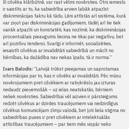
šī cilvēka klātbūtnē, var rast vēlmi novērsties. Otrs iemesls
ir saistīts ar to, ka sabiedrība arvien labāk atpazīst
diskriminācijas faktu kā tādu. Lēni attīstās arī sistēma, kurā
var ziņot par diskriminācijas gadījumiem, tādēļ arī tie tiek
vairāk atpazīti un konstatēti, kas nozīmē, ka diskriminācijas
procentuālais pieaugums liecina ne tikai par negatīvu, bet
arī pozitīvu tendenci. Svarīgi ir informēt, socializēties,
iesaistīt cilvēkus ar invaliditāti sabiedrībā un mācīt no
bērnības, ka dažādība nav nekas īpašs, tā ir norma.”
Ivars Balodis:
“Latvijā trūkst pieejamas un saprotamas
informācijas par to, kas ir cilvēks ar invaliditāti. Pēc mūsu
novērojumiem pret cilvēkiem ar ratiņkrēslu jau izturas
nedaudz pieņemošāk – uz ielas neatskatās, bērniem
neliek novērsties. Sabiedrībai vēl aizvien ir pārsteigums
redzēt cilvēkus ar dzirdes traucējumiem vai nedzirdīgus
cilvēkus komunicējam zīmju valodā, bet ļoti liela stigma no
sabiedrības puses ir pret cilvēkiem ar intelektuālās
attīstības traucējumiem – par tiem mēs vispār neko