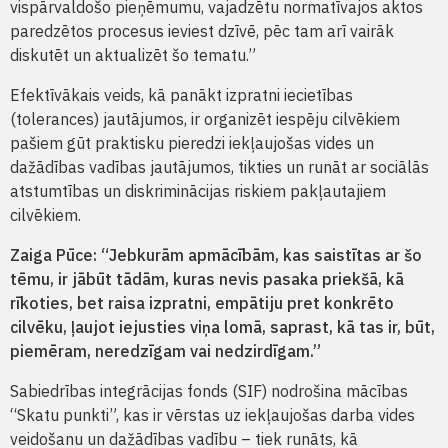
vispārvaldošo pieņēmumu, vajadzētu normatīvajos aktos
paredzētos procesus ieviest dzīvē, pēc tam arī vairāk
diskutēt un aktualizēt šo tematu.”
Efektīvākais veids, kā panākt izpratni iecietības
(tolerances) jautājumos, ir organizēt iespēju cilvēkiem
pašiem gūt praktisku pieredzi iekļaujošas vides un
dažādības vadības jautājumos, tikties un runāt ar sociālās
atstumtības un diskriminācijas riskiem pakļautajiem
cilvēkiem.
Zaiga Pūce:
“Jebkurām apmācībām, kas saistītas ar šo
tēmu, ir jābūt tādām, kuras nevis pasaka priekšā, kā
rīkoties, bet raisa izpratni, empātiju pret konkrēto
cilvēku, ļaujot iejusties viņa lomā, saprast, kā tas ir, būt,
piemēram, neredzīgam vai nedzirdīgam.”
Sabiedrības integrācijas fonds (SIF) nodrošina mācības
“Skatu punkti”, kas ir vērstas uz iekļaujošas darba vides
veidošanu un dažādības vadību – tiek runāts, kā