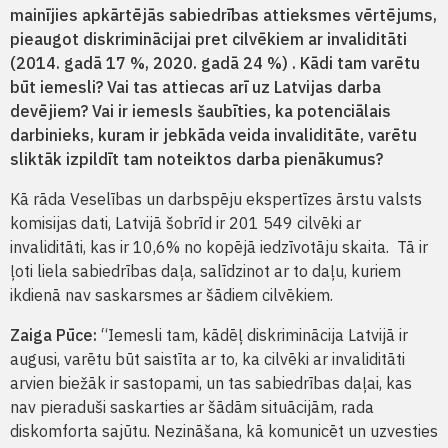
mainījies apkārtējās sabiedrības attieksmes vērtējums,
pieaugot diskriminācijai pret cilvēkiem ar invaliditāti
(2014. gadā 17 %, 2020. gadā 24 %) . Kādi tam varētu
būt iemesli? Vai tas attiecas arī uz Latvijas darba
devējiem? Vai ir iemesls šaubīties, ka potenciālais
darbinieks, kuram ir jebkāda veida invaliditāte, varētu
sliktāk izpildīt tam noteiktos darba pienākumus?
Kā rāda Veselības un darbspēju ekspertīzes ārstu valsts
komisijas dati, Latvijā šobrīd ir 201 549 cilvēki ar
invaliditāti, kas ir 10,6% no kopējā iedzīvotāju skaita. Tā ir
ļoti liela sabiedrības daļa, salīdzinot ar to daļu, kuriem
ikdienā nav saskarsmes ar šādiem cilvēkiem.
Zaiga Pūce:
“Iemesli tam, kādēļ diskriminācija Latvijā ir
augusi, varētu būt saistīta ar to, ka cilvēki ar invaliditāti
arvien biežāk ir sastopami, un tas sabiedrības daļai, kas
nav pieraduši saskarties ar šādām situācijām, rada
diskomforta sajūtu. Nezināšana, kā komunicēt un uzvesties