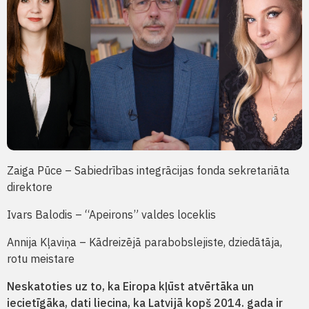
Zaiga Pūce – Sabiedrības integrācijas fonda sekretariāta
direktore
Ivars Balodis – “Apeirons” valdes loceklis
Annija Kļaviņa – Kādreizējā parabobslejiste, dziedātāja,
rotu meistare
Neskatoties uz to, ka Eiropa kļūst atvērtāka un
iecietīgāka, dati liecina, ka Latvijā kopš 2014. gada ir