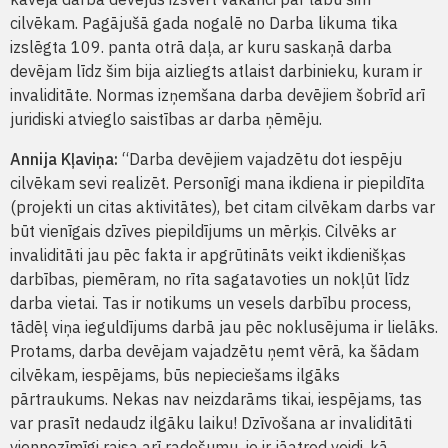
cilvēkam. Pagājušā gada nogalē no Darba likuma tika
izslēgta 109. panta otrā daļa, ar kuru saskaņā darba
devējam līdz šim bija aizliegts atlaist darbinieku, kuram ir
invaliditāte. Normas izņemšana darba devējiem šobrīd arī
juridiski atvieglo saistības ar darba ņēmēju.
Annija Kļaviņa:
“Darba devējiem vajadzētu dot iespēju
cilvēkam sevi realizēt. Personīgi mana ikdiena ir piepildīta
(projekti un citas aktivitātes), bet citam cilvēkam darbs var
būt vienīgais dzīves piepildījums un mērķis. Cilvēks ar
invaliditāti jau pēc fakta ir apgrūtināts veikt ikdienišķas
darbības, piemēram, no rīta sagatavoties un nokļūt līdz
darba vietai. Tas ir notikums un vesels darbību process,
tādēļ viņa ieguldījums darbā jau pēc noklusējuma ir lielāks.
Protams, darba devējam vajadzētu ņemt vērā, ka šādam
cilvēkam, iespējams, būs nepieciešams ilgāks
pārtraukums. Nekas nav neizdarāms tikai, iespējams, tas
var prasīt nedaudz ilgāku laiku! Dzīvošana ar invaliditāti
viennozīmīgi raisa arī radošumu, jo ir jāatrod veidi, kā