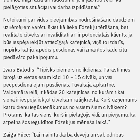
pielāgoties situācijai vai darba izpildīšanai.”
Noteikumi par vides pieejamības nodrošināšanu daudziem
uzņēmējiem varētu šķist kā lieka līdzekļu tērēšana, bet
realitātē cilvēks ar invaliditāti arī ir potenciālais klients; ja
būs iespēja iekļūt attiecīgajā kafejnīcā, viņš to izdarīs,
nopirks kafiju, apēdīs pusdienas vai izmantos kādu citu
piedāvāto pakalpojumu.
Ivars Balodis:
“Tipisks piemērs no ikdienas. Parasti mēs
birojā uz vietas esam kādi 10 – 15 cilvēki, un visi
pēcpusdienā ejam pusdienās. Tuvākajā apkārtnē,
Valdemāra ielā, ir kādas 20 kafejnīcas, no kurām tikai
vienā ir iespēja iekļūt cilvēkam ratiņkrēslā. Kurš uzņēmums
katru dienu iegūs ienākumus no visiem šiem cilvēkiem?
Protams, ka tas viens, kurš ir pielāgojis vidi, un pieņemu, ka
atpelna šos ieguldītos līdzekļus mēneša laikā.”
Zaiga Pūce:
“Lai mainītu darba devēju un sabiedrības