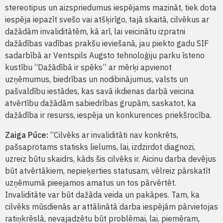
stereotipus un aizspriedumus iespējams mazināt, tiek dota
iespēja iepazīt svešo vai atšķirīgo, tajā skaitā, cilvēkus ar
dažādām invaliditātēm, kā arī, lai veicinātu izpratni
dažādības vadības prakšu ieviešanā, jau piekto gadu SIF
sadarbībā ar Ventspils Augsto tehnoloģiju parku īsteno
kustību “Dažādībā ir spēks” ar mērķi apvienot
uzņēmumus, biedrības un nodibinājumus, valsts un
pašvaldību iestādes, kas savā ikdienas darbā veicina
atvērtību dažādām sabiedrības grupām, saskatot, ka
dažādība ir resurss, iespēja un konkurences priekšrocība.
Zaiga Pūce:
“Cilvēks ar invaliditāti nav konkrēts,
pašsaprotams statisks lielums, lai, izdzirdot diagnozi,
uzreiz būtu skaidrs, kāds šis cilvēks ir. Aicinu darba devējus
būt atvērtākiem, nepieķerties statusam, vēlreiz pārskatīt
uzņēmumā pieejamos amatus un tos pārvērtēt.
Invaliditāte var būt dažāda veida un pakāpes. Tam, ka
cilvēks mūsdienās ar attālinātā darba iespējām pārvietojas
ratiņkrēslā, nevajadzētu būt problēmai, lai, piemēram,