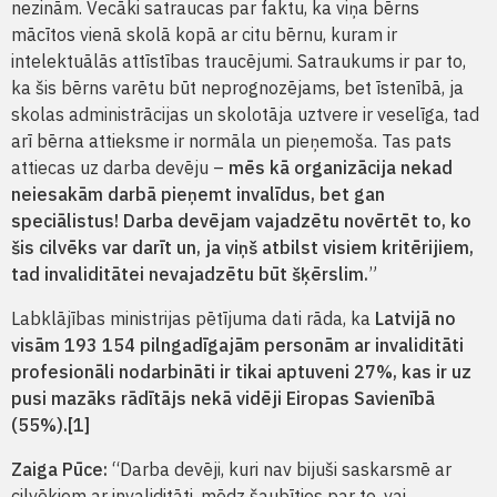
nezinām. Vecāki satraucas par faktu, ka viņa bērns
mācītos vienā skolā kopā ar citu bērnu, kuram ir
intelektuālās attīstības traucējumi. Satraukums ir par to,
ka šis bērns varētu būt neprognozējams, bet īstenībā, ja
skolas administrācijas un skolotāja uztvere ir veselīga, tad
arī bērna attieksme ir normāla un pieņemoša. Tas pats
attiecas uz darba devēju –
mēs kā organizācija nekad
neiesakām darbā pieņemt invalīdus, bet gan
speciālistus! Darba devējam vajadzētu novērtēt to, ko
šis cilvēks var darīt un, ja viņš atbilst visiem kritērijiem,
tad invaliditātei nevajadzētu būt šķērslim.
”
Labklājības ministrijas pētījuma dati rāda, ka
Latvijā no
visām 193 154 pilngadīgajām personām ar invaliditāti
profesionāli nodarbināti ir tikai aptuveni 27%, kas ir uz
pusi mazāks rādītājs nekā vidēji Eiropas Savienībā
(55%).[1]
Zaiga Pūce:
“Darba devēji, kuri nav bijuši saskarsmē ar
cilvēkiem ar invaliditāti, mēdz šaubīties par to, vai