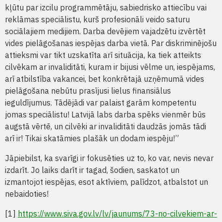
kļūtu par izcilu programmētāju, sabiedrisko attiecību vai
reklāmas speciālistu, kurš profesionāli veido saturu
sociālajiem medijiem. Darba devējiem vajadzētu izvērtēt
vides pielāgošanas iespējas darba vietā. Par diskriminējošu
attieksmi var tikt uzskatīta arī situācija, ka tiek atteikts
cilvēkam ar invaliditāti, kuram ir bijusi vēlme un, iespējams,
arī atbilstība vakancei, bet konkrētajā uzņēmumā vides
pielāgošana nebūtu prasījusi lielus finansiālus
ieguldījumus. Tādējādi var palaist garām kompetentu
jomas speciālistu! Latvijā labs darba spēks vienmēr būs
augstā vērtē, un cilvēki ar invaliditāti daudzās jomās tādi
arī ir! Tikai skatāmies plašāk un dodam iespēju!”
Jāpiebilst, ka svarīgi ir fokusēties uz to, ko var, nevis nevar
izdarīt. Jo laiks darīt ir tagad, šodien, saskatot un
izmantojot iespējas, esot aktīviem, palīdzot, atbalstot un
nebaidoties!
[1]
https://www.siva.gov.lv/lv/jaunums/73-no-cilvekiem-ar-