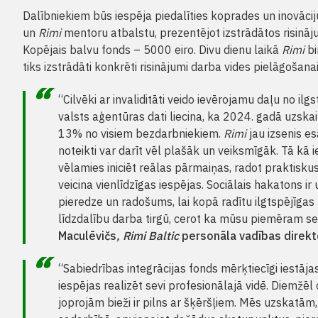
Dalībniekiem būs iespēja piedalīties koprades un inovāc
un
Rimi
mentoru atbalstu, prezentējot izstrādātos risināj
Kopējais balvu fonds – 5000 eiro. Divu dienu laikā
Rimi
bi
tiks izstrādāti konkrēti risinājumi darba vides pielāgošana
“Cilvēki ar invaliditāti veido ievērojamu daļu no i
valsts aģentūras dati liecina, ka 2024. gadā uzskaitē
13% no visiem bezdarbniekiem.
Rimi
jau izsenis es
noteikti var darīt vēl plašāk un veiksmīgāk. Tā kā ie
vēlamies iniciēt reālas pārmaiņas, radot praktisku
veicina vienlīdzīgas iespējas. Sociālais hakatons ir
pieredze un radošums, lai kopā radītu ilgtspējīgas p
līdzdalību darba tirgū, cerot ka mūsu piemēram se
Maculēvičs
, Rimi Baltic
personāla vadības direkt
“Sabiedrības integrācijas fonds mērķtiecīgi iestāja
iespējas realizēt sevi profesionālajā vidē. Diemžēl c
joprojām bieži ir pilns ar šķēršļiem. Mēs uzskatām,