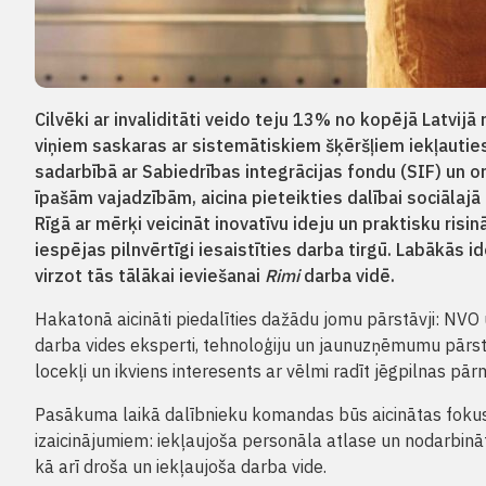
Cilvēki ar invaliditāti veido teju 13% no kopējā Latvij
viņiem saskaras ar sistemātiskiem šķēršļiem iekļauties 
sadarbībā ar Sabiedrības integrācijas fondu (SIF) un o
īpašām vajadzībām, aicina pieteikties dalībai sociālajā 
Rīgā ar mērķi veicināt inovatīvu ideju un praktisku risinā
iespējas pilnvērtīgi iesaistīties darba tirgū. Labākās 
virzot tās tālākai ieviešanai
Rimi
darba vidē.
Hakatonā aicināti piedalīties dažādu jomu pārstāvji: NVO 
darba vides eksperti, tehnoloģiju un jaunuzņēmumu pārstāvji
locekļi un ikviens interesents ar vēlmi radīt jēgpilnas pār
Pasākuma laikā dalībnieku komandas būs aicinātas fokusē
izaicinājumiem: iekļaujoša personāla atlase un nodarbin
kā arī droša un iekļaujoša darba vide.