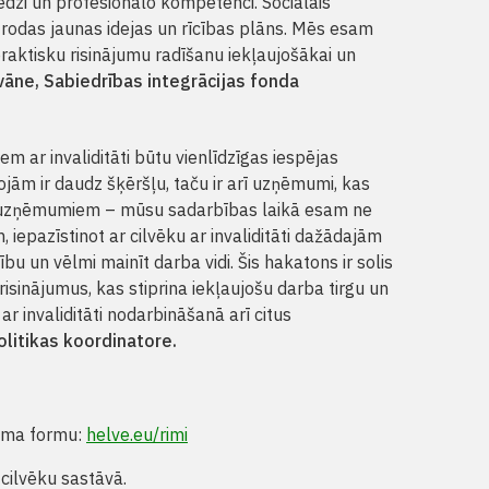
dzi un profesionālo kompetenci. Sociālais
ā rodas jaunas idejas un rīcības plāns. Mēs esam
 praktisku risinājumu radīšanu iekļaujošākai un
vāne, Sabiedrības integrācijas fonda
em ar invaliditāti būtu vienlīdzīgas iespējas
ojām ir daudz šķēršļu, taču ir arī uzņēmumi, kas
m uzņēmumiem – mūsu sadarbības laikā esam ne
iepazīstinot ar cilvēku ar invaliditāti dažādajām
ību un vēlmi mainīt darba vidi. Šis hakatons ir solis
risinājumus, kas stiprina iekļaujošu darba tirgu un
 invaliditāti nodarbināšanā arī citus
itikas koordinatore.
ikuma formu:
helve.eu/rimi
cilvēku sastāvā.