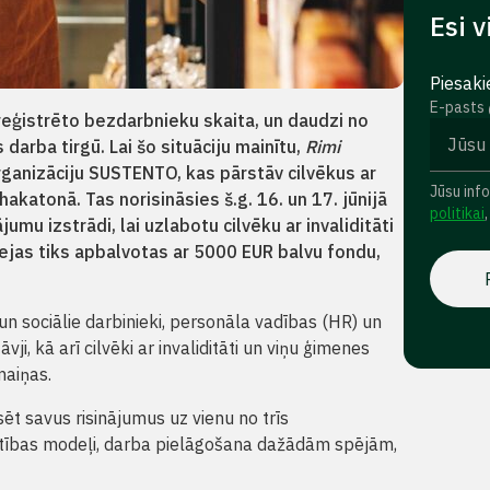
Esi v
Piesaki
E-pasts
ā reģistrēto bezdarbnieku skaita, un daudzi no
darba tirgū. Lai šo situāciju mainītu,
Rimi
rganizāciju SUSTENTO, kas pārstāv cilvēkus ar
Jūsu inf
hakatonā. Tas norisināsies š.g. 16. un 17. jūnijā
politikai
jumu izstrādi, lai uzlabotu cilvēku ar invaliditāti
idejas tiks apbalvotas ar 5000 EUR balvu fondu,
un sociālie darbinieki, personāla vadības (HR) un
, kā arī cilvēki ar invaliditāti un viņu ģimenes
maiņas.
t savus risinājumus uz vienu no trīs
ātības modeļi, darba pielāgošana dažādām spējām,