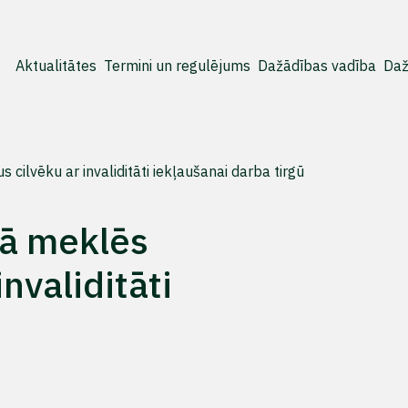
Aktualitātes
Termini un regulējums
Dažādības vadība
Daž
 cilvēku ar invaliditāti iekļaušanai darba tirgū
nā meklēs
nvaliditāti
ū