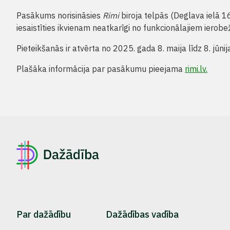
Pasākums norisināsies
Rimi
biroja telpās (Deglava ielā 16
iesaistīties ikvienam neatkarīgi no funkcionālajiem ierob
Pieteikšanās ir atvērta no 2025. gada 8. maija līdz 8. jūnij
Plašāka informācija par pasākumu pieejama
rimi.lv.
Par dažādību
Dažādības vadība