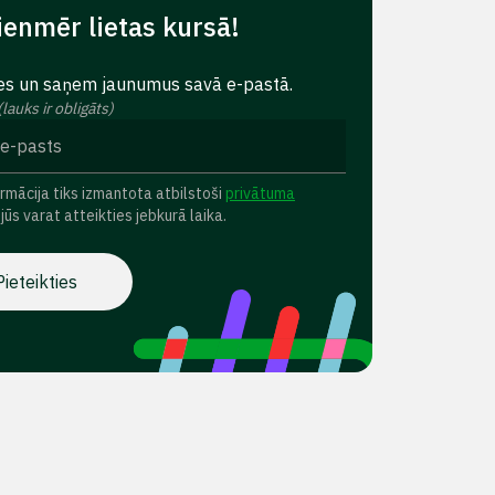
ienmēr lietas kursā!
es un saņem jaunumus savā e-pastā.
(lauks ir obligāts)
ormācija tiks izmantota atbilstoši
privātuma
, jūs varat atteikties jebkurā laika.