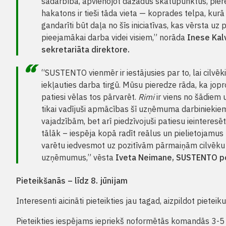
sadarbībā, apvienojot dažādus skatupunktus, piere
hakatons ir tieši tāda vieta — koprades telpa, kur
gandarīti būt daļa no šīs iniciatīvas, kas vērsta uz
pieejamākai darba videi visiem,” norāda
Inese Kal
sekretariāta direktore.
“SUSTENTO vienmēr ir iestājusies par to, lai cilvēki
iekļauties darba tirgū. Mūsu pieredze rāda, ka jopr
patiesi vēlas tos pārvarēt.
Rimi
ir viens no šādie
tikai vadījuši apmācības šī uzņēmuma darbiniekiem, 
vajadzībām, bet arī piedzīvojuši patiesu ieinteresēt
tālāk – iespēja kopā radīt reālus un pielietojamus 
varētu iedvesmot uz pozitīvām pārmaiņām cilvēku ar
uzņēmumus,” vēsta
Iveta Neimane, SUSTENTO pol
Pieteikšanās – līdz 8. jūnijam
Interesenti aicināti pieteikties jau tagad, aizpildot piete
Pieteikties iespējams iepriekš noformētās komandās 3-5 