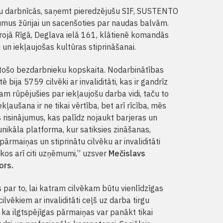
iju darbnīcās, saņemt pieredzējušu SIF, SUSTENTO
umus žūrijai un sacenšoties par naudas balvām.
rojā Rīgā, Deglava ielā 161, klātienē komandās
i un iekļaujošas kultūras stiprināšanai.
lgstošo bezdarbnieku kopskaita. Nodarbinātības
 bija 5759 cilvēki ar invaliditāti, kas ir gandrīz
am rūpējušies par iekļaujošu darba vidi, taču to
kļaušana ir ne tikai vērtība, bet arī rīcība, mēs
s risinājumus, kas palīdz nojaukt barjeras un
 unikāla platforma, kur satiksies zināšanas,
ārmaiņas un stiprinātu cilvēku ar invaliditāti
kos arī citi uzņēmumi,” uzsver
Mečislavs
ors.
s par to, lai katram cilvēkam būtu vienlīdzīgas
ilvēkiem ar invaliditāti ceļš uz darba tirgu
 ka ilgtspējīgas pārmaiņas var panākt tikai