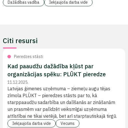
Dažādības vadība
Iekļaujoša darba vide
Citi resursi
Pieredzes stāsti
Kad paaudžu dažādība kļūst par
organizācijas spēku: PLŪKT pieredze
11.12.2025.
Latvijas ģimenes uzņēmuma – ziemeļu augu tējas
zīmola PLŪKT – pieredzes stāsts par to, kā
starppaaudžu sadarbība un dalīšanās ar zināšanām
un prasmēm var palīdzēt veiksmīgai uzņēmuma
attīstībai ne tikai vietējā, bet arī starptautiskajā tirgū.
Iekļaujoša darba vide
Vecums