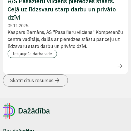
A/S Pasažieru vilciens pieredzes stāsts.
Ceļā uz līdzsvaru starp darbu un privāto
dzīvi
05.11.2025.
Kaspars Bernāns, AS "Pasažieru vilciens" Kompetenču
centra vadītājs, dalās ar pieredzes stāstu par ceļu uz
līdzsvaru staro darbu un privāto dzīvi.
Iekļaujoša darba vide
Skatīt citus resursus
Par dažādību