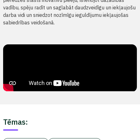
pieredzes stāsts inovatīvu pieeju, īstenojot dažādības
vadību, spēju radīt un saglabāt daudzveidīgu un iekļaujošu
darba vidi un sniedzot nozīmīgu ieguldījumu iekļaujošas
sabiedrības veidošanā.
Tēmas: