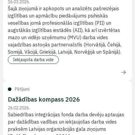
16.03.2026.
Šajā ziņojumā ir apkopots un analizēts pašreizējais
izglītības un apmācību piedāvājums psihiskās
veselības jomā profesionālās izglītības (PII) un
augstākās izglītības iestādēs (AII), kā arī izvērtētas
mazo un vidējo uzņēmumu (MVU) darba vides
vajadzības astoņās partnervalstīs (Horvātijā, Čehijā,
Somijā, Vācijā, Grieķijā, Latvijā, Norvēģijā un Spānijā).
Iekļaujoša darba vide
Pētījumi
Dažādības kompass 2026
26.02.2026.
Sabiedrības integrācijas fonda darba devēju aptaujas
par dažādības vadības un iekļaujošas darba vides
praksēm Latvijas organizācijās gala ziņojums