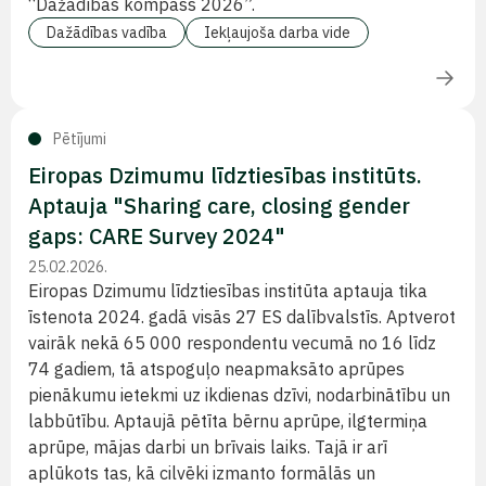
“Dažādības kompass 2026”.
Dažādības vadība
Iekļaujoša darba vide
Pētījumi
Eiropas Dzimumu līdztiesības institūts.
Aptauja "Sharing care, closing gender
gaps: CARE Survey 2024"
25.02.2026.
Eiropas Dzimumu līdztiesības institūta aptauja tika
īstenota 2024. gadā visās 27 ES dalībvalstīs. Aptverot
vairāk nekā 65 000 respondentu vecumā no 16 līdz
74 gadiem, tā atspoguļo neapmaksāto aprūpes
pienākumu ietekmi uz ikdienas dzīvi, nodarbinātību un
labbūtību. Aptaujā pētīta bērnu aprūpe, ilgtermiņa
aprūpe, mājas darbi un brīvais laiks. Tajā ir arī
aplūkots tas, kā cilvēki izmanto formālās un