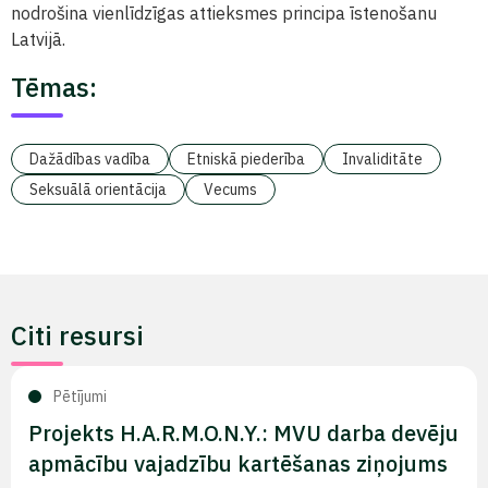
nodrošina vienlīdzīgas attieksmes principa īstenošanu
Latvijā.
Tēmas:
Dažādības vadība
Etniskā piederība
Invaliditāte
Seksuālā orientācija
Vecums
Citi resursi
Pētījumi
Projekts H.A.R.M.O.N.Y.: MVU darba devēju
apmācību vajadzību kartēšanas ziņojums