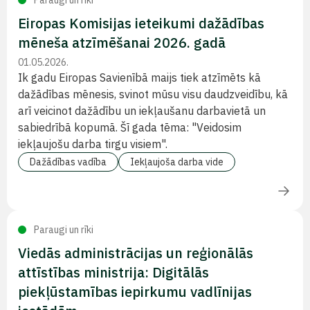
Paraugi un rīki
Eiropas Komisijas ieteikumi dažādības
mēneša atzīmēšanai 2026. gadā
01.05.2026.
Ik gadu Eiropas Savienībā maijs tiek atzīmēts kā
dažādības mēnesis, svinot mūsu visu daudzveidību, kā
arī veicinot dažādību un iekļaušanu darbavietā un
sabiedrībā kopumā. Šī gada tēma: "Veidosim
iekļaujošu darba tirgu visiem".
Dažādības vadība
Iekļaujoša darba vide
Paraugi un rīki
Viedās administrācijas un reģionālās
attīstības ministrija: Digitālās
piekļūstamības iepirkumu vadlīnijas