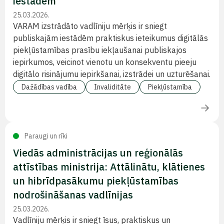
iestādēm
25.03.2026.
VARAM izstrādāto vadlīniju mērķis ir sniegt
publiskajām iestādēm praktiskus ieteikumus digitālās
piekļūstamības prasību iekļaušanai publiskajos
iepirkumos, veicinot vienotu un konsekventu pieeju
digitālo risinājumu iepirkšanai, izstrādei un uzturēšanai.
Dažādības vadība
Invaliditāte
Piekļūstamība
Paraugi un rīki
Viedās administrācijas un reģionālās
attīstības ministrija: Attālinātu, klātienes
un hibrīdpasākumu piekļūstamības
nodrošināšanas vadlīnijas
25.03.2026.
Vadlīniju mērķis ir sniegt īsus, praktiskus un