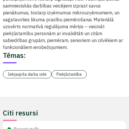
saimnieciskās darbības veicējiem izprast savus
pienākumus, tostarp izņēmumus mikrouzņēmumiem, un
sagatavoties likuma prasību piemērošanai. Materiālā
uzsvērts normatīvā regulējuma mērķis – veicināt
piekļūstamību personām ar invaliditāti un citām
sabiedrības grupām, piemēram, senioriem un cilvēkiem ar
funkcionāliem ierobežojumiem.
Tēmas:
Iekļaujoša darba vide
Piekļūstamība
Citi resursi