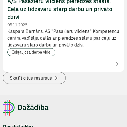
A/S Pasažieru vilciens pieredzes stāsts.
Ceļā uz līdzsvaru starp darbu un privāto
dzīvi
05.11.2025.
Kaspars Bernāns, AS "Pasažieru vilciens" Kompetenču
centra vadītājs, dalās ar pieredzes stāstu par ceļu uz
līdzsvaru staro darbu un privāto dzīvi.
Iekļaujoša darba vide
Skatīt citus resursus
Par dažādību