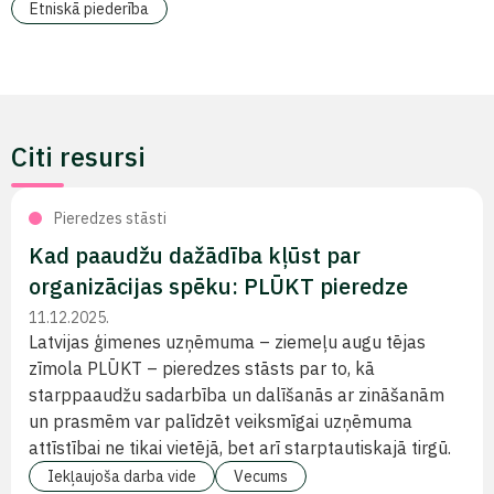
Etniskā piederība
Citi resursi
Pieredzes stāsti
Kad paaudžu dažādība kļūst par
organizācijas spēku: PLŪKT pieredze
11.12.2025.
Latvijas ģimenes uzņēmuma – ziemeļu augu tējas
zīmola PLŪKT – pieredzes stāsts par to, kā
starppaaudžu sadarbība un dalīšanās ar zināšanām
un prasmēm var palīdzēt veiksmīgai uzņēmuma
attīstībai ne tikai vietējā, bet arī starptautiskajā tirgū.
Iekļaujoša darba vide
Vecums