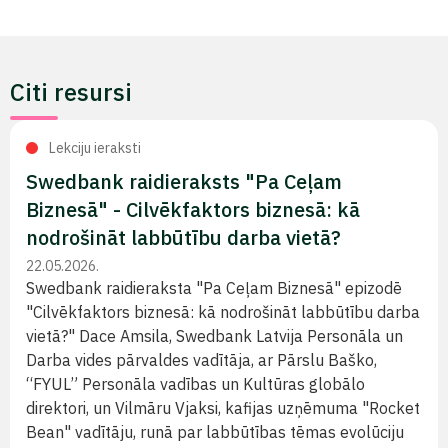
Citi resursi
Lekciju ieraksti
Swedbank raidieraksts "Pa Ceļam
Biznesā" - Cilvēkfaktors biznesā: kā
nodrošināt labbūtību darba vietā?
22.05.2026.
Swedbank raidieraksta "Pa Ceļam Biznesā" epizodē
"Cilvēkfaktors biznesā: kā nodrošināt labbūtību darba
vietā?" Dace Amsila, Swedbank Latvija Personāla un
Darba vides pārvaldes vadītāja, ar Pārslu Baško,
“FYUL” Personāla vadības un Kultūras globālo
direktori, un Vilmāru Vjaksi, kafijas uzņēmuma "Rocket
Bean" vadītāju, runā par labbūtības tēmas evolūciju