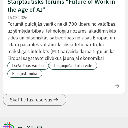
Starptautisks forums "Future of Work in
the Age of AI"
16.03.2026.
Forumā pulcējās vairāk nekā 700 līderu no valdības,
uzņēmējdarbības, tehnoloģiju nozares, akadēmiskās
vides un pilsoniskās sabiedrības no visas Eiropas un
citām pasaules valstīm, lai diskutētu par to, kā
mākslīgais intelekts (MI) pārveido darba tirgu un kā
Eiropai sagatavot cilvēkus jaunajai ekonomikai.
Dažādības vadība
Iekļaujoša darba vide
Piekļūstamība
Skatīt citus resursus