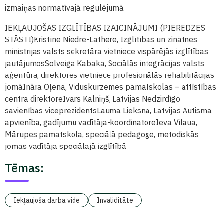
izmaiņas normatīvajā regulējumā
IEKĻAUJOŠAS IZGLĪTĪBAS IZAICINĀJUMI (PIEREDZES
STĀSTI)
Kristīne Niedre-Lathere, Izglītības un zinātnes
ministrijas valsts sekretāra vietniece vispārējās izglītības
jautājumos
Solveiga Kabaka, Sociālās integrācijas valsts
aģentūra, direktores vietniece profesionālās rehabilitācijas
jomā
Ināra Oļena, Viduskurzemes pamatskolas – attīstības
centra direktore
Ivars Kalniņš, Latvijas Nedzirdīgo
savienības viceprezidents
Lauma Lieksna, Latvijas Autisma
apvienība, gadījumu vadītāja-koordinatore
Ieva Vilaua,
Mārupes pamatskola, speciālā pedagoģe, metodiskās
jomas vadītāja speciālajā izglītībā
Tēmas:
Iekļaujoša darba vide
Invaliditāte