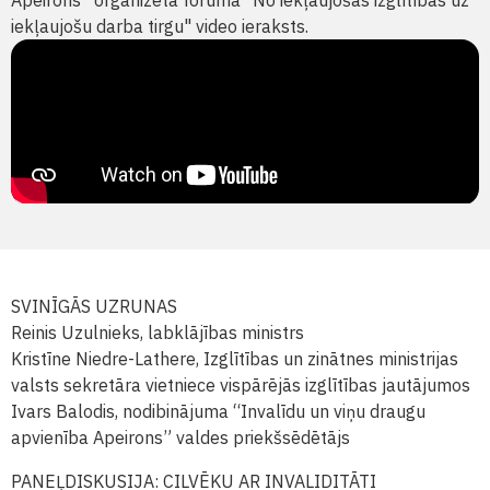
Apeirons” organizētā foruma "No iekļaujošas izglītības uz
iekļaujošu darba tirgu" video ieraksts.
SVINĪGĀS UZRUNAS
Reinis Uzulnieks, labklājības ministrs
Kristīne Niedre-Lathere, Izglītības un zinātnes ministrijas
valsts sekretāra vietniece vispārējās izglītības jautājumos
Ivars Balodis, nodibinājuma “Invalīdu un viņu draugu
apvienība Apeirons” valdes priekšsēdētājs
PANEĻDISKUSIJA: CILVĒKU AR INVALIDITĀTI