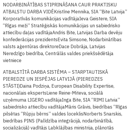
NODARBINĀTĪBAS STIPRINĀŠANA CAUR PRAKTISKU
ATBALSTU DARBA VIDĒ
Kristīne Mennika, SIA “Bite Latvija”
Korporatīvās komunikācijas vadītāja
Ieva Geistere, SIA
“Rīgas meži” Stratēģiskās komunikācijas un sabiedrisko
attiecību daļas vadītāja
Andris Bite, Latvijas Darba devēju
konfederācijas prezidents
Evita Simsone, Nodarbinātības
valsts aģentūras direktore
Dace Dobrāja, Latvijas
Neredzīgo biedrība, Centrālās valdes priekšsēdētāja
vietniece
ATBALSTĪTĀ DARBA SISTĒMA – STARPTAUTISKĀ
PIEREDZE UN IESPĒJAS LATVIJĀ (PIEREDZES
STĀSTI)
Daina Podziņa, European Disability Expertise,
nacionālais eksperts
Liene Reine-Miteva, sociālā
uzņēmuma LIGERO vadītāja
Inga Bite, SIA “RIMI Latvia”
sabiedrisko attiecību vadītāja
Māris Grāvis, biedrības “Rīgas
pilsētas “Rūpju bērns” valdes loceklis
Norberts Snarskis,
biedrības PINS (Palīdzība integrācijā, nodarbinātībā,
socializācijā) vadītājs Labklājības ministrija, plānotās