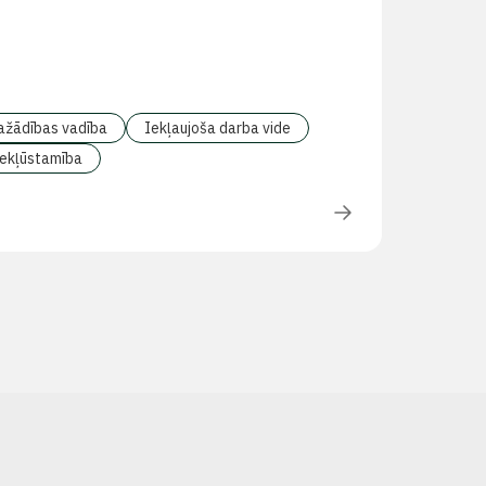
ažādības vadība
Iekļaujoša darba vide
iekļūstamība