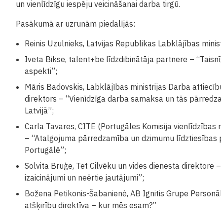
un vienlīdzīgu iespēju veicināšanai darba tirgū.
Pasākumā ar uzrunām piedalījās:
Reinis Uzulnieks, Latvijas Republikas Labklājības minis
Iveta Bikse, talent+be līdzdibinātāja partnere – “Tais
aspekti”;
Māris Badovskis, Labklājības ministrijas Darba attiecī
direktors – “Vienīdzīga darba samaksa un tās pārredza
Latvijā”;
Carla Tavares, CITE (Portugāles Komisija vienlīdzības
– “Atalgojuma pārredzamība un dzimumu līdztiesības p
Portugālē”;
Solvita Bruģe, Tet Cilvēku un vides dienesta direktore
izaicinājumi un neērtie jautājumi”;
Božena Petikonis-Šabanienė, AB Ignitis Grupe Personā
atšķirību direktīva – kur mēs esam?”