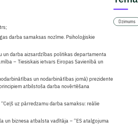
Dzimums
trs;
nīgas darba samaksas nozīme. Psiholoģiskie
bu un darba aizsardzības politikas departamenta
mība – Tiesiskais ietvars Eiropas Savienībā un
 nodarbinātības un nodarbinātības jomā) prezidente
rincipiem atbilstoša darba novērtēšana
 – “Ceļš uz pārredzamu darba samaksu: reālie
la un biznesa atbalsta vadītāja – “ES atalgojuma