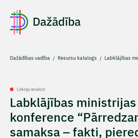
Dažādības vadība
Resursu katalogs
Labklājības mi
Lekciju ieraksti
Labklājības ministrijas
konference “Pārredza
samaksa – fakti, piere