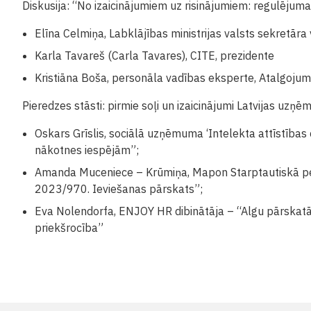
Diskusija: “No izaicinājumiem uz risinājumiem: regulējum
Elīna Celmiņa, Labklājības ministrijas valsts sekretāra 
Karla Tavareš (Carla Tavares), CITE, prezidente
Kristiāna Boša, personāla vadības eksperte, Atalgojum
Pieredzes stāsti: pirmie soļi un izaicinājumi Latvijas uzņ
Oskars Grīslis, sociālā uzņēmuma ‘Intelekta attīstības c
nākotnes iespējām”;
Amanda Muceniece – Krūmiņa, Mapon Starptautiskā per
2023/970. Ieviešanas pārskats”;
Eva Nolendorfa, ENJOY HR dibinātāja – “Algu pārskat
priekšrocība”