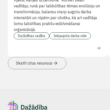
Vjaksi, kafijas uzņēmuma "Rocket Bean"
vadītāju, runā par labbūtības tēmas evolūciju un
transformāciju, balansu starp augstu darba
intensitāti un rūpēm par cilvēku, kā arī vadītāja
lomu labūtības prakšu iedzīvināšanai
organizācijā.
Dažādības vadība
Iekļaujoša darba vide
Skatīt citus resursus