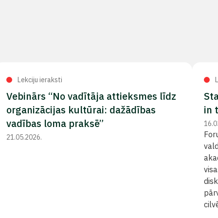
Lekciju ieraksti
L
Vebinārs “No vadītāja attieksmes līdz
St
organizācijas kultūrai: dažādības
in 
vadības loma praksē”
16.0
For
21.05.2026.
val
aka
visa
disk
pārv
cilv