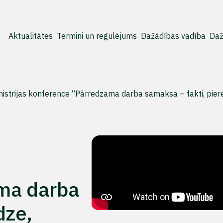
Aktualitātes
Termini un regulējums
Dažādības vadība
Daž
nistrijas konference “Pārredzama darba samaksa – fakti, piere
ma darba
dze,