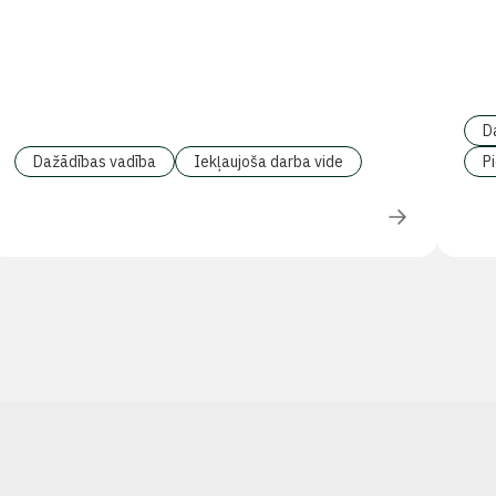
D
Dažādības vadība
Iekļaujoša darba vide
P