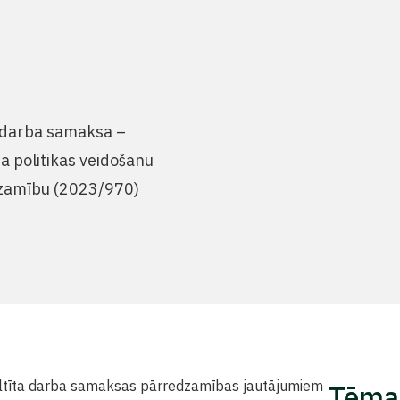
 darba samaksa –
ma politikas veidošanu
dzamību (2023/970)
 veltīta darba samaksas pārredzamības jautājumiem
Tēma