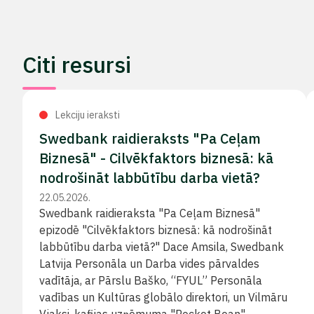
Citi resursi
Lekciju ieraksti
Swedbank raidieraksts "Pa Ceļam
Biznesā" - Cilvēkfaktors biznesā: kā
nodrošināt labbūtību darba vietā?
22.05.2026.
Swedbank raidieraksta "Pa Ceļam Biznesā"
epizodē "Cilvēkfaktors biznesā: kā nodrošināt
labbūtību darba vietā?" Dace Amsila, Swedbank
Latvija Personāla un Darba vides pārvaldes
vadītāja, ar Pārslu Baško, “FYUL” Personāla
vadības un Kultūras globālo direktori, un Vilmāru