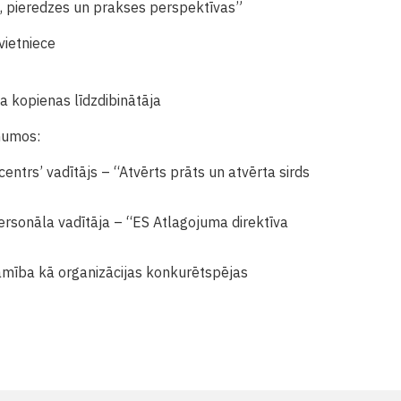
a, pieredzes un prakses perspektīvas”
vietniece
a kopienas līdzdibinātāja
ēmumos:
entrs’ vadītājs – “Atvērts prāts un atvērta sirds
sonāla vadītāja – “ES Atlagojuma direktīva
āmība kā organizācijas konkurētspējas