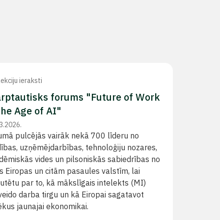
ekciju ieraksti
arptautisks forums "Future of Work
the Age of AI"
3.2026.
umā pulcējās vairāk nekā 700 līderu no
dības, uzņēmējdarbības, tehnoloģiju nozares,
dēmiskās vides un pilsoniskās sabiedrības no
s Eiropas un citām pasaules valstīm, lai
utētu par to, kā mākslīgais intelekts (MI)
eido darba tirgu un kā Eiropai sagatavot
ēkus jaunajai ekonomikai.