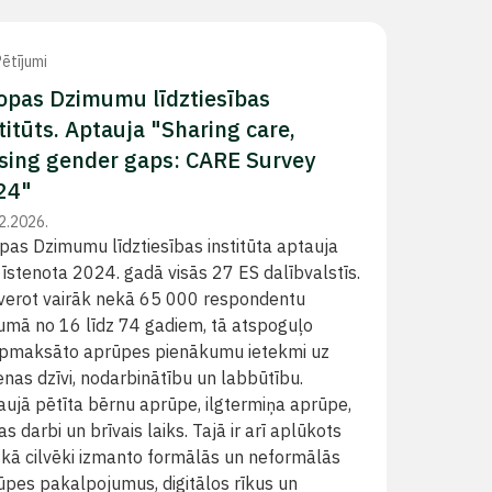
ētījumi
ropas Dzimumu līdztiesības
titūts. Aptauja "Sharing care,
osing gender gaps: CARE Survey
24"
2.2026.
pas Dzimumu līdztiesības institūta aptauja
 īstenota 2024. gadā visās 27 ES dalībvalstīs.
verot vairāk nekā 65 000 respondentu
umā no 16 līdz 74 gadiem, tā atspoguļo
pmaksāto aprūpes pienākumu ietekmi uz
enas dzīvi, nodarbinātību un labbūtību.
aujā pētīta bērnu aprūpe, ilgtermiņa aprūpe,
s darbi un brīvais laiks. Tajā ir arī aplūkots
, kā cilvēki izmanto formālās un neformālās
ūpes pakalpojumus, digitālos rīkus un