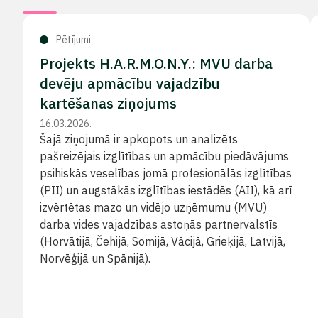
Pētījumi
Projekts H.A.R.M.O.N.Y.: MVU darba
devēju apmācību vajadzību
kartēšanas ziņojums
16.03.2026.
Šajā ziņojumā ir apkopots un analizēts
pašreizējais izglītības un apmācību piedāvājums
psihiskās veselības jomā profesionālās izglītības
(PII) un augstākās izglītības iestādēs (AII), kā arī
izvērtētas mazo un vidējo uzņēmumu (MVU)
darba vides vajadzības astoņās partnervalstīs
(Horvātijā, Čehijā, Somijā, Vācijā, Grieķijā, Latvijā,
Norvēģijā un Spānijā).