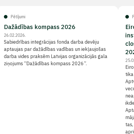
Pētījumi
P
Dažādības kompass 2026
Ei
ins
26.02.2026.
Sabiedrības integrācijas fonda darba devēju
cl
aptaujas par dažādības vadības un iekļaujošas
20
darba vides praksēm Latvijas organizācijās gala
25.0
ziņojums “Dažādības kompass 2026”.
Eiro
tika
Apt
vec
nea
ikdi
Apt
māja
tas
apr