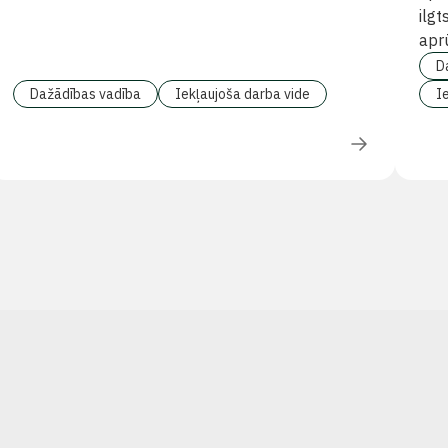
ilgt
aprū
D
Dažādības vadība
Iekļaujoša darba vide
I