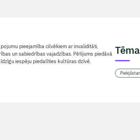
lpojumu pieejamība cilvēkiem ar invaliditāti,
Tēma
rības un sabiedrības vajadzības. Pētījums piedāvā
īdzīgu iespēju piedalīties kultūras dzīvē.
Piekļūsta