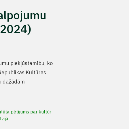
kalpojumu
(2024)
jumu piekļūstamību, ko
 Republikas Kultūras
ību dažādām
itūta pētījums par kultūr
vijā