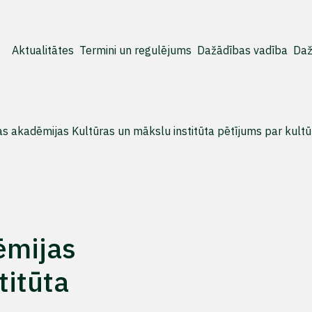
Aktualitātes
Termini un regulējums
Dažādības vadība
Daž
ras akadēmijas Kultūras un mākslu institūta pētījums par kul
ēmijas
titūta