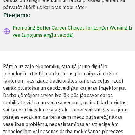
valstīs, un sniegti ieteikumi un labās prakses piemēri, kā
pārvarēt šķēršļus karjeras mobilitātei.
Pieejams:
Promoting Better Career Choices for Longer Working Li
ves (ziņojums angļu valodā)
Pāreja uz zaļo ekonomiku, straujā jauno digitālo
tehnoloģiju attīstība un kultūras pārmaiņas ir daži no
faktoriem, kas izjauc tradicionālos karjeras ceļus, radot
vairāk plūstošas un daudzveidīgas karjeras trajektorijas.
Darba ņēmējiem arvien biežāk būs jāapsver darba
mobilitāte vidējā un vecākā vecumā, mainot darba vietas
vai karjeru biežāk nekā agrāk. Tomēr veiksmīgas karjeras
pārejas vecākiem darbiniekiem mēdz būt sarežģītākas
veselības problēmu, nepazīstamības ar attiecīgajām
tehnoloģijām vai nesenās darba meklēšanas pieredzes