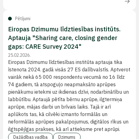
Pētījumi
Eiropas Dzimumu līdztiesības institūts.
Aptauja "Sharing care, closing gender
gaps: CARE Survey 2024"
25.02.2026.
Eiropas Dzimumu līdztiesības institūta aptauja tika
īstenota 2024. gadā visās 27 ES dalībvalstīs. Aptverot
vairāk nekā 65 000 respondentu vecumā no 16 līdz
74 gadiem, tā atspoguļo neapmaksāto aprūpes
pienākumu ietekmi uz ikdienas dzīvi, nodarbinātību un
labbūtību. Aptaujā pētīta bērnu aprūpe, ilgtermiņa
aprūpe, mājas darbi un brīvais laiks. Tajā ir arī
aplūkots tas, kā cilvēki izmanto formālās un
neformālās aprūpes pakalpojumus, digitālos rīkus un
ilgtspējīgas prakses, kā arī attieksme pret aprūpi.
Dažādības vadība
Dzimums