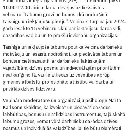
Sabiedrības integrācijas fonds (SIF)
11. decembrī plkst.
10.00-12.00
aicina darba devējus uz tiešsaistes
vebināru
“Labumu grozi un bonusi: kā nodrošināt
taisnīgu un iekļaujošu pieeju”
. Vebinārs turpina jau 2024.
gadā iesākto 15 vebināru ciklu par iekļaujošu darba vidi,
dažādības vadību un to prakšu ieviešanu organizācijās.
Taisnīga un iekļaujoša labumu politika veicina darbinieku
motivāciju un iesaisti, nodrošinot, ka piedāvātie labumi un
bonusi ir cieši sasaistīti ar darbinieku faktiskajām
vajadzībām, dzīves posmu un individuālajām prioritātēm –
neatkarīgi no tā, vai tie attiecas uz veselības aprūpi,
ģimenes atbalstu, profesionālo attīstību vai darba un
privātās dzīves līdzsvaru.
Vebināra moderatore un organizāciju psiholoģe Marta
Karlsone
skaidros, kā izveidot un piedāvāt dažādus
labbūtības, bonusu un atlīdzības instrumentus, tajā skaitā
labumu grozus, ņemot vērā darbinieku dažādos dzīves
posmus un individuālās vajadzības, lai tie būtu piemēroti