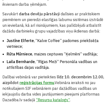
ikvienam darba ņēmējam.
Savukārt
darba devēju pārstāvji
dalīsies ar praktiskiem
piemēriem un pieredzi elastīgas labumu sistēmas izstrādē
un ieviešanā, kā arī risinājumiem, kas palīdzējuši atbalstīt
dažādu darbinieku grupu vajadzības viņu ikdienas darbā:
Justīne Elferte
, “Kalve Coffee” padomes priekšsēža
vietniece;
Rūta Mūrniece
, maizes ceptuves “Ķelmēni” vadītāja;
Laila Bernharde
, “Rīgas Meži” Personāla vadības un
attīstības daļas vadītāja.
Dalībai vebinārā var pieteikties
līdz 10. decembrim 12.00,
aizpildot
reģistrācijas formu
.Vebināra ieraksti no jau
notikušajiem SIF vebināriem par dažādības vadības un
iekļaujošu darba vides jautājumiem pieejami platformas
Dazadiba.lv sadaļā
“Resursu katalogs”
.