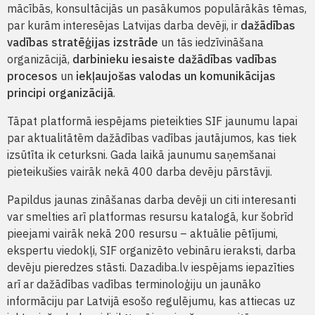
mācībās, konsultācijās un pasākumos populārākās tēmas,
par kurām interesējas Latvijas darba devēji, ir
dažādības
vadības stratēģijas izstrāde
un tās iedzīvināšana
organizācijā,
darbinieku iesaiste dažādības vadības
procesos
un
iekļaujošas valodas un komunikācijas
principi organizācijā
.
Tāpat platformā iespējams pieteikties SIF jaunumu lapai
par aktualitātēm dažādības vadības jautājumos, kas tiek
izsūtīta ik ceturksni. Gada laikā jaunumu saņemšanai
pieteikušies vairāk nekā 400 darba devēju pārstāvji.
Papildus jaunas zināšanas darba devēji un citi interesanti
var smelties arī platformas resursu katalogā, kur šobrīd
pieejami vairāk nekā 200 resursu – aktuālie pētījumi,
ekspertu viedokļi, SIF organizēto vebināru ieraksti, darba
devēju pieredzes stāsti. Dazadiba.lv iespējams iepazīties
arī ar dažādības vadības terminoloģiju un jaunāko
informāciju par Latvijā esošo regulējumu, kas attiecas uz