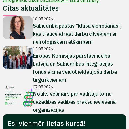
Infografika. Gads Dazadiba.lv – fakti un skaitļi.
Citas aktualitātes
18.05.2026.
Sabiedrībā pastāv “klusā vienošanās”,
kas traucē atrast darbu cilvēkiem ar
neiroloģiskām atšķirībām
13.05.2026.
Eiropas Komisijas pārstāvniecība
Latvijā un Sabiedrības integrācijas
fonds aicina veidot iekļaujošu darba
tirgu ikvienam
07.05.2026.
Notiks vebinārs par vadītāju lomu
dažādības vadības prakšu ieviešanā
organizācijās
Esi vienmēr lietas kursā!