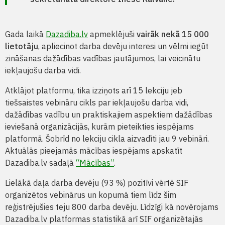
Gada laikā
Dazadiba.lv
apmeklējuši
vairāk nekā 15 000
lietotāju
, apliecinot darba devēju interesi un vēlmi iegūt
zināšanas dažādības vadības jautājumos, lai veicinātu
iekļaujošu darba vidi.
Atklājot platformu, tika izziņots arī 15 lekciju jeb
tiešsaistes vebināru cikls par iekļaujošu darba vidi,
dažādības vadību un praktiskajiem aspektiem dažādības
ieviešanā organizācijās, kurām pieteikties iespējams
platformā. Šobrīd no lekciju cikla aizvadīti jau 9 vebināri.
Aktuālās pieejamās mācības iespējams apskatīt
Dazadiba.lv sadaļā
“Mācības”
.
Lielākā daļa darba devēju (93 %) pozitīvi vērtē SIF
organizētos vebinārus un kopumā tiem līdz šim
reģistrējušies teju 800 darba devēju. Līdzīgi kā novērojams
Dazadiba.lv platformas statistikā arī SIF organizētajās