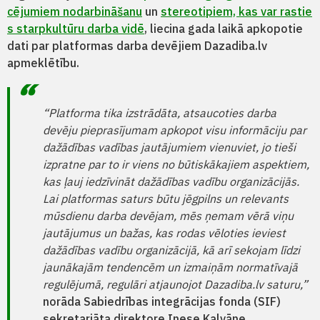
cējumiem nodarbināšanu
un
stereotipiem, kas var rastie
s starpkultūru darba vidē
, liecina gada laikā apkopotie
dati par platformas darba devējiem Dazadiba.lv
apmeklētību.
“Platforma tika izstrādāta, atsaucoties darba
devēju pieprasījumam apkopot visu informāciju par
dažādības vadības jautājumiem vienuviet, jo tieši
izpratne par to ir viens no būtiskākajiem aspektiem,
kas ļauj iedzīvināt dažādības vadību organizācijās.
Lai platformas saturs būtu jēgpilns un relevants
mūsdienu darba devējam, mēs ņemam vērā viņu
jautājumus un bažas, kas rodas vēloties ieviest
dažādības vadību organizācijā, kā arī sekojam līdzi
jaunākajām tendencēm un izmaiņām normatīvajā
regulējumā, regulāri atjaunojot Dazadiba.lv saturu,”
norāda Sabiedrības integrācijas fonda (SIF)
sekretariāta direktore Inese Kalvāne.