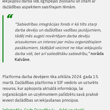
iekļaujošu darba vidi, ilgtspējas ziņošanu un citām ar
dažādības aspektiem saistītajam tēmām.
“Sabiedrības integrācijas fonds ir kā tilts starp
darba devēju un dažādības vadības jautājumiem,
tādēļ mēs augsti novērtējam darba devēju
atsauksmes un interesi par mūsu organizētajiem
pasākumiem, tādējādi veicinot ne tikai iekļaujošu
darba vidi, bet arī saliedētāku sabiedrību,”
norāda
Kalvāne.
Platforma darba devējiem tika atklāta 2024. gada 15.
martā. Dažādības platforma ir SIF veidots un uzturēts
resurss, kur apkopota aktuālā informācija, lai
organizācijām un uzņēmumiem palīdzētu savā praksē
ieviest dažādības un iekļaušanas principus.