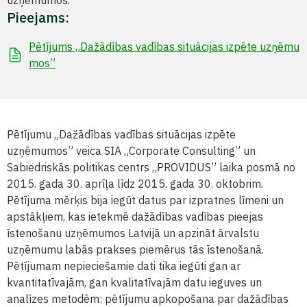
uzņēmumos.
Pieejams:
Pētījums „Dažādības vadības situācijas izpēte uzņēmu
mos”
Pētījumu „Dažādības vadības situācijas izpēte
uzņēmumos” veica SIA „Corporate Consulting” un
Sabiedriskās politikas centrs „PROVIDUS” laika posmā no
2015. gada 30. aprīļa līdz 2015. gada 30. oktobrim.
Pētījuma mērķis bija iegūt datus par izpratnes līmeni un
apstākļiem, kas ietekmē dažādības vadības pieejas
īstenošanu uzņēmumos Latvijā un apzināt ārvalstu
uzņēmumu labās prakses piemērus tās īstenošanā.
Pētījumam nepieciešamie dati tika iegūti gan ar
kvantitatīvajām, gan kvalitatīvajām datu ieguves un
analīzes metodēm: pētījumu apkopošana par dažādības