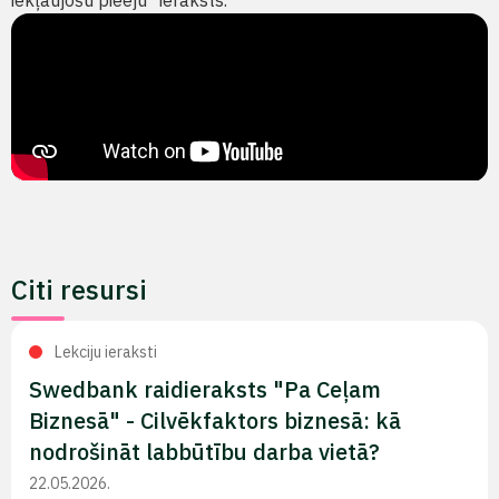
iekļaujošu pieeju" ieraksts.
Citi resursi
Lekciju ieraksti
Swedbank raidieraksts "Pa Ceļam
Biznesā" - Cilvēkfaktors biznesā: kā
nodrošināt labbūtību darba vietā?
22.05.2026.