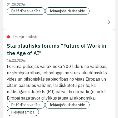
21.05.2026.
Dažādības vadība
Iekļaujoša darba vide
Lekciju ieraksti
Starptautisks forums "Future of Work in
the Age of AI"
16.03.2026.
Forumā pulcējās vairāk nekā 700 līderu no valdības,
uzņēmējdarbības, tehnoloģiju nozares, akadēmiskās
vides un pilsoniskās sabiedrības no visas Eiropas un
citām pasaules valstīm, lai diskutētu par to, kā
mākslīgais intelekts (MI) pārveido darba tirgu un kā
Eiropai sagatavot cilvēkus jaunajai ekonomikai.
Dažādības vadība
Iekļaujoša darba vide
Piekļūstamība