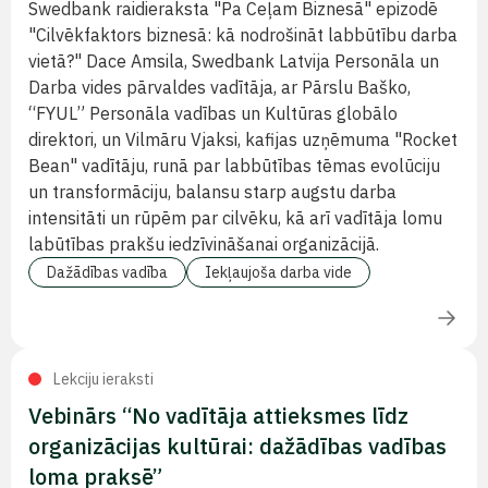
Swedbank raidieraksta "Pa Ceļam Biznesā" epizodē
"Cilvēkfaktors biznesā: kā nodrošināt labbūtību darba
vietā?" Dace Amsila, Swedbank Latvija Personāla un
Darba vides pārvaldes vadītāja, ar Pārslu Baško,
“FYUL” Personāla vadības un Kultūras globālo
direktori, un Vilmāru Vjaksi, kafijas uzņēmuma "Rocket
Bean" vadītāju, runā par labbūtības tēmas evolūciju
un transformāciju, balansu starp augstu darba
intensitāti un rūpēm par cilvēku, kā arī vadītāja lomu
labūtības prakšu iedzīvināšanai organizācijā.
Dažādības vadība
Iekļaujoša darba vide
Lekciju ieraksti
Vebinārs “No vadītāja attieksmes līdz
organizācijas kultūrai: dažādības vadības
loma praksē”