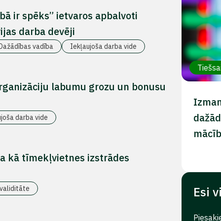
ā ir spēks” ietvaros apbalvoti
ijas darba devēji
Dažādības vadība
Iekļaujoša darba vide
Tiešsa
organizāciju labumu grozu un bonusu
Izman
dažād
ujoša darba vide
mācī
a kā tīmekļvietnes izstrādes
validitāte
Esi v
Piesaki