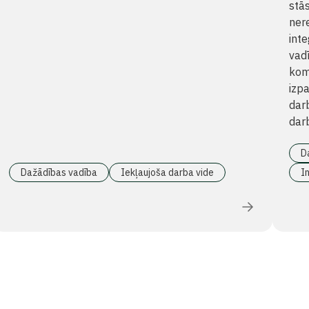
stās
nere
int
vad
kom
izp
darb
darb
D
Dažādības vadība
Iekļaujoša darba vide
In