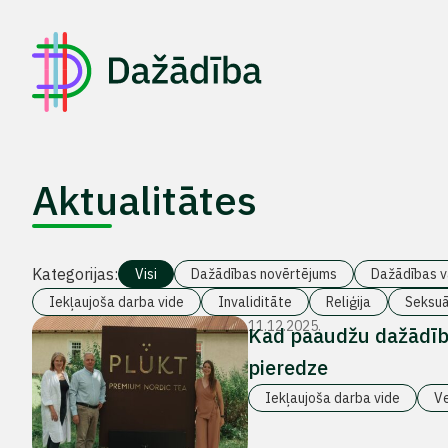
Aktualitātes
Kategorijas:
Visi
Dažādības novērtējums
Dažādības v
Iekļaujoša darba vide
Invaliditāte
Reliģija
Seksuā
11.12.2025.
Kad paaudžu dažādība
pieredze
Iekļaujoša darba vide
V