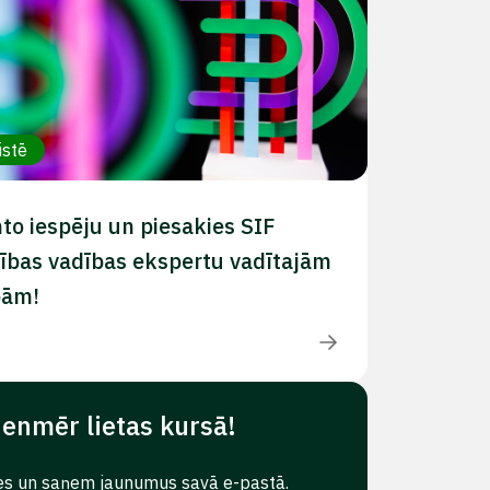
istē
to iespēju un piesakies SIF
ības vadības ekspertu vadītajām
bām!
ienmēr lietas kursā!
es un saņem jaunumus savā e-pastā.