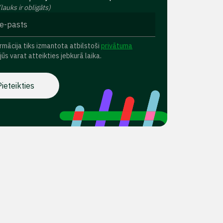
(lauks ir obligāts)
rmācija tiks izmantota atbilstoši
privātuma
 jūs varat atteikties jebkurā laika.