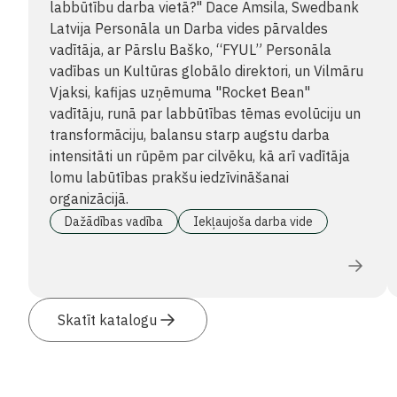
labbūtību darba vietā?" Dace Amsila, Swedbank
Latvija Personāla un Darba vides pārvaldes
vadītāja, ar Pārslu Baško, “FYUL” Personāla
vadības un Kultūras globālo direktori, un Vilmāru
Vjaksi, kafijas uzņēmuma "Rocket Bean"
vadītāju, runā par labbūtības tēmas evolūciju un
transformāciju, balansu starp augstu darba
intensitāti un rūpēm par cilvēku, kā arī vadītāja
lomu labūtības prakšu iedzīvināšanai
organizācijā.
Dažādības vadība
Iekļaujoša darba vide
Skatīt katalogu