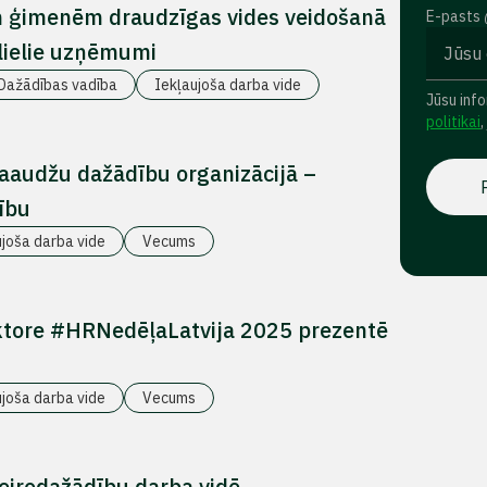
n ģimenēm draudzīgas vides veidošanā
E-pasts
 lielie uzņēmumi
Dažādības vadība
Iekļaujoša darba vide
Jūsu info
politikai
,
paaudžu dažādību organizācijā –
ību
ujoša darba vide
Vecums
ektore #HRNedēļaLatvija 2025 prezentē
ujoša darba vide
Vecums
neirodažādību darba vidē