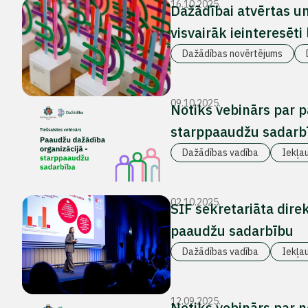
16.10.2025.
Dažādībai atvērtas u
visvairāk ieinteresēti
Dažādības novērtējums
09.10.2025.
Notiks vebinārs par 
starppaaudžu sadarb
Dažādības vadība
Iekļa
02.10.2025.
SIF sekretariāta dir
paaudžu sadarbību
Dažādības vadība
Iekļa
12.09.2025.
Notiks vebinārs par 