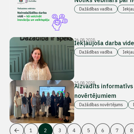
Dažādības vadība
Iekļa
26.08.2025.
Iekļaujoša darba vide
Dažādības vadība
Iekļa
25.08.2025.
Aizvadīts informatīvs
novērtējumiem
Dažādības novērtējums
1
2
3
4
5
6
7
8