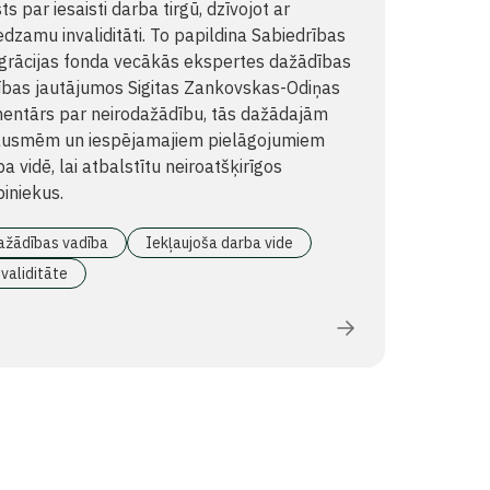
ts par iesaisti darba tirgū, dzīvojot ar
dzamu invaliditāti. To papildina Sabiedrības
egrācijas fonda vecākās ekspertes dažādības
ības jautājumos Sigitas Zankovskas-Odiņas
entārs par neirodažādību, tās dažādajām
ausmēm un iespējamajiem pielāgojumiem
a vidē, lai atbalstītu neiroatšķirīgos
iniekus.
ažādības vadība
Iekļaujoša darba vide
validitāte