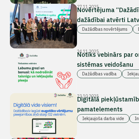
27.11.2025.
Novērtējuma “Dažādīb
dažādībai atvērti Latv
Dažādības novērtējums
24.11.2025.
Notiks vebinārs par 
sistēmas veidošanu
Dažādības vadība
Iekļa
23.10.2025.
Digitālā piekļūstamīb
pamatelements
Iekļaujoša darba vide
In