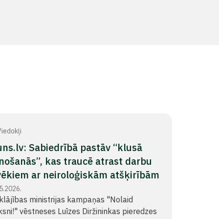
iedokļi
ns.lv: Sabiedrībā pastāv “klusā
nošanās”, kas traucē atrast darbu
vēkiem ar neiroloģiskām atšķirībām
5.2026.
klājības ministrijas kampaņas "Nolaid
ksni!" vēstneses Luīzes Diržininkas pieredzes