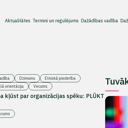
Aktualitātes
Termini un regulējums
Dažādības vadība
Daž
Tuvā
adība
Dzimums
Etniskā piederība
lā orientācija
Vecums
 kļūst par organizācijas spēku: PLŪKT
ecums