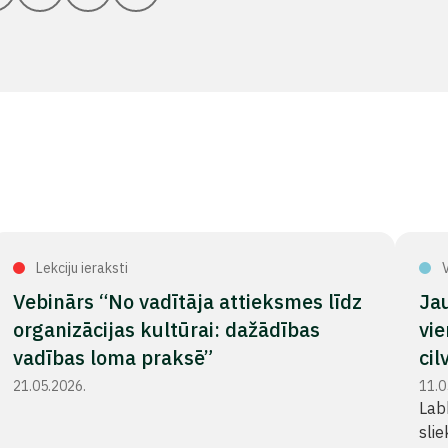
Lekciju ieraksti
V
Vebinārs “No vadītāja attieksmes līdz
Jau
organizācijas kultūrai: dažādības
vie
vadības loma praksē”
cil
21.05.2026.
11.0
Lab
slie