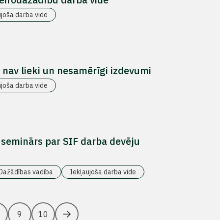
ujoša darba vide
 nav lieki un nesamērīgi izdevumi
ujoša darba vide
 seminārs par SIF darba devēju
Dažādības vadība
Iekļaujoša darba vide
9
10