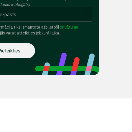
(lauks ir obligāts)
rmācija tiks izmantota atbilstoši
privātuma
 jūs varat atteikties jebkurā laika.