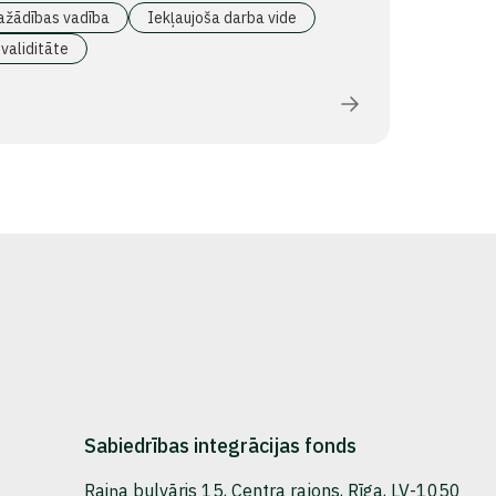
ažādības vadība
Iekļaujoša darba vide
validitāte
Sabiedrības integrācijas fonds
Raiņa bulvāris 15, Centra rajons, Rīga, LV-1050