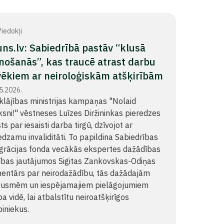
iedokļi
ns.lv: Sabiedrībā pastāv “klusā
nošanās”, kas traucē atrast darbu
vēkiem ar neiroloģiskām atšķirībām
5.2026.
klājības ministrijas kampaņas "Nolaid
ksni!" vēstneses Luīzes Diržininkas pieredzes
ts par iesaisti darba tirgū, dzīvojot ar
dzamu invaliditāti. To papildina Sabiedrības
egrācijas fonda vecākās ekspertes dažādības
ības jautājumos Sigitas Zankovskas-Odiņas
entārs par neirodažādību, tās dažādajām
ausmēm un iespējamajiem pielāgojumiem
a vidē, lai atbalstītu neiroatšķirīgos
iniekus.