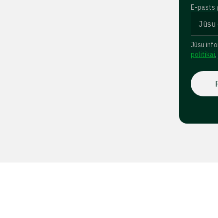
E-pasts
Jūsu info
politikai
,