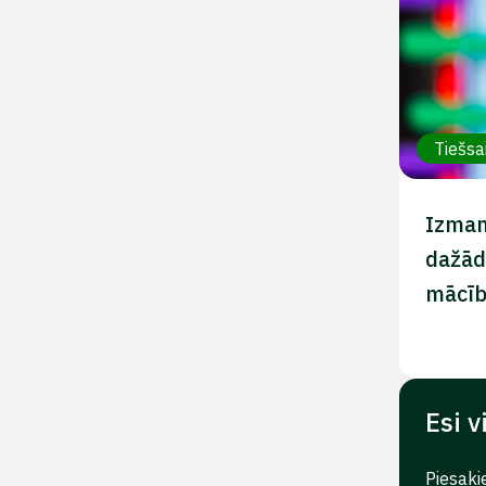
Tiešsa
Izman
dažād
mācī
Esi v
Piesaki