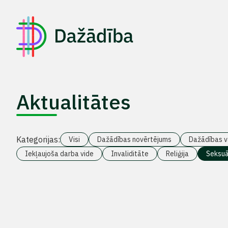
Aktualitātes
Kategorijas:
Visi
Dažādības novērtējums
Dažādības v
Iekļaujoša darba vide
Invaliditāte
Reliģija
Seksuā