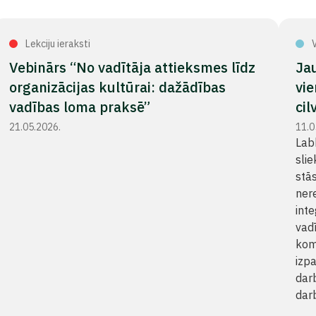
Lekciju ieraksti
V
Vebinārs “No vadītāja attieksmes līdz
Jau
organizācijas kultūrai: dažādības
vie
vadības loma praksē”
cil
21.05.2026.
11.0
Lab
slie
stās
nere
int
vad
kom
izp
darb
darb