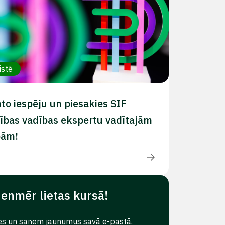
istē
to iespēju un piesakies SIF
ības vadības ekspertu vadītajām
bām!
ienmēr lietas kursā!
es un saņem jaunumus savā e-pastā.