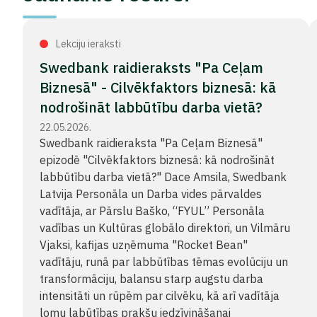
Lekciju ieraksti
Swedbank raidieraksts "Pa Ceļam
Biznesā" - Cilvēkfaktors biznesā: kā
nodrošināt labbūtību darba vietā?
22.05.2026.
Swedbank raidieraksta "Pa Ceļam Biznesā"
epizodē "Cilvēkfaktors biznesā: kā nodrošināt
labbūtību darba vietā?" Dace Amsila, Swedbank
Latvija Personāla un Darba vides pārvaldes
vadītāja, ar Pārslu Baško, “FYUL” Personāla
vadības un Kultūras globālo direktori, un Vilmāru
Vjaksi, kafijas uzņēmuma "Rocket Bean"
vadītāju, runā par labbūtības tēmas evolūciju un
transformāciju, balansu starp augstu darba
intensitāti un rūpēm par cilvēku, kā arī vadītāja
lomu labūtības prakšu iedzīvināšanai