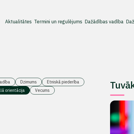
Aktualitātes
Termini un regulējums
Dažādības vadība
Daž
Tuvā
adība
Dzimums
Etniskā piederība
lā orientācija
Vecums