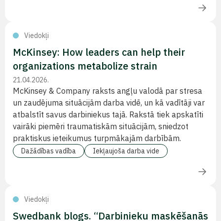
Viedokļi
McKinsey: How leaders can help their
organizations metabolize strain
21.04.2026.
McKinsey & Company raksts angļu valodā par stresa
un zaudējuma situācijām darba vidē, un kā vadītāji var
atbalstīt savus darbiniekus tajā. Rakstā tiek apskatīti
vairāki piemēri traumatiskām situācijām, sniedzot
praktiskus ieteikumus turpmākajām darbībām.
Dažādības vadība
Iekļaujoša darba vide
Viedokļi
Swedbank blogs. “Darbinieku maskēšanās