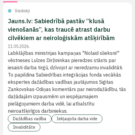
Viedokļi
Jauns.lv: Sabiedrībā pastāv “klusā
vienošanās”, kas traucē atrast darbu
cilvēkiem ar neiroloģiskām atšķirībām
11.05.2026.
Labklājības ministrijas kampaņas "Nolaid slieksni!"
vēstneses Luīzes Diržininkas pieredzes stāsts par
iesaisti darba tirgū, dzīvojot ar neredzamu invaliditāti.
To papildina Sabiedrības integrācijas fonda vecākās
ekspertes dažādības vadības jautājumos Sigitas
Zankovskas-Odiņas komentārs par neirodažādību, tās
dažādajām izpausmēm un iespējamajiem
pielāgojumiem darba vidē, lai atbalstītu
neiroatšķirīgos darbiniekus.
Dažādības vadība
Iekļaujoša darba vide
Invaliditāte