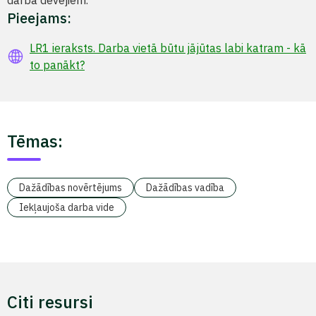
darba devējiem.
Pieejams:
LR1 ieraksts. Darba vietā būtu jājūtas labi katram - kā
to panākt?
Tēmas:
Dažādības novērtējums
Dažādības vadība
Iekļaujoša darba vide
Citi resursi