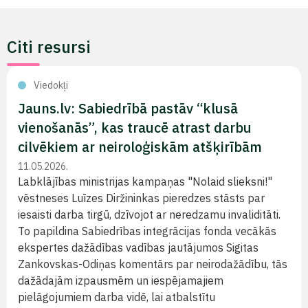
Citi resursi
Viedokļi
Jauns.lv: Sabiedrībā pastāv “klusā
vienošanās”, kas traucē atrast darbu
cilvēkiem ar neiroloģiskām atšķirībām
11.05.2026.
Labklājības ministrijas kampaņas "Nolaid slieksni!"
vēstneses Luīzes Diržininkas pieredzes stāsts par
iesaisti darba tirgū, dzīvojot ar neredzamu invaliditāti.
To papildina Sabiedrības integrācijas fonda vecākās
ekspertes dažādības vadības jautājumos Sigitas
Zankovskas-Odiņas komentārs par neirodažādību, tās
dažādajām izpausmēm un iespējamajiem
pielāgojumiem darba vidē, lai atbalstītu