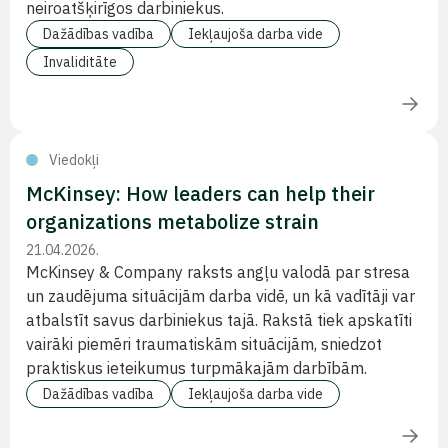
neiroatšķirīgos darbiniekus.
Dažādības vadība
Iekļaujoša darba vide
Invaliditāte
Viedokļi
McKinsey: How leaders can help their
organizations metabolize strain
21.04.2026.
McKinsey & Company raksts angļu valodā par stresa
un zaudējuma situācijām darba vidē, un kā vadītāji var
atbalstīt savus darbiniekus tajā. Rakstā tiek apskatīti
vairāki piemēri traumatiskām situācijām, sniedzot
praktiskus ieteikumus turpmākajām darbībām.
Dažādības vadība
Iekļaujoša darba vide