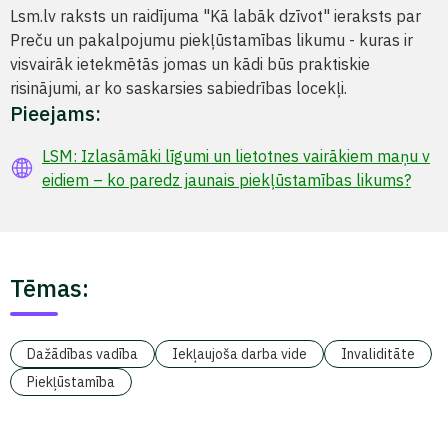
Lsm.lv raksts un raidījuma "Kā labāk dzīvot" ieraksts par
Preču un pakalpojumu piekļūstamības likumu - kuras ir
visvairāk ietekmētās jomas un kādi būs praktiskie
risinājumi, ar ko saskarsies sabiedrības locekļi.
Pieejams:
LSM: Izlasāmāki līgumi un lietotnes vairākiem maņu v
eidiem – ko paredz jaunais piekļūstamības likums?
Tēmas:
Dažādības vadība
Iekļaujoša darba vide
Invaliditāte
Piekļūstamība