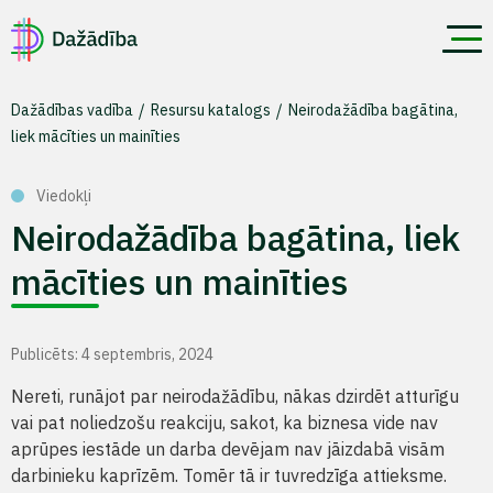
Dažādības vadība
Resursu katalogs
Neirodažādība bagātina,
liek mācīties un mainīties
Viedokļi
Neirodažādība bagātina, liek
mācīties un mainīties
Publicēts: 4 septembris, 2024
Nereti, runājot par neirodažādību, nākas dzirdēt atturīgu
vai pat noliedzošu reakciju, sakot, ka biznesa vide nav
aprūpes iestāde un darba devējam nav jāizdabā visām
darbinieku kaprīzēm. Tomēr tā ir tuvredzīga attieksme.