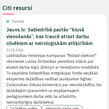
Citi resursi
Viedokļi
Jauns.lv: Sabiedrībā pastāv “klusā
vienošanās”, kas traucē atrast darbu
cilvēkiem ar neiroloģiskām atšķirībām
11.05.2026.
Labklājības ministrijas kampaņas "Nolaid slieksni!"
vēstneses Luīzes Diržininkas pieredzes stāsts par
iesaisti darba tirgū, dzīvojot ar neredzamu invaliditāti.
To papildina Sabiedrības integrācijas fonda vecākās
ekspertes dažādības vadības jautājumos Sigitas
Zankovskas-Odiņas komentārs par neirodažādību, tās
dažādajām izpausmēm un iespējamajiem
pielāgojumiem darba vidē, lai atbalstītu
neiroatšķirīgos darbiniekus.
Dažādības vadība
Iekļaujoša darba vide