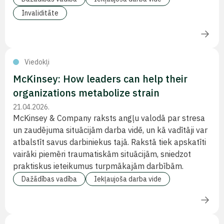
Invaliditāte
Viedokļi
McKinsey: How leaders can help their
organizations metabolize strain
21.04.2026.
McKinsey & Company raksts angļu valodā par stresa
un zaudējuma situācijām darba vidē, un kā vadītāji var
atbalstīt savus darbiniekus tajā. Rakstā tiek apskatīti
vairāki piemēri traumatiskām situācijām, sniedzot
praktiskus ieteikumus turpmākajām darbībām.
Dažādības vadība
Iekļaujoša darba vide