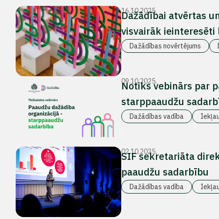
16.10.2025.
Dažādībai atvērtas u
visvairāk ieinteresēti
Dažādības novērtējums
09.10.2025.
Notiks vebinārs par 
starppaaudžu sadarb
Dažādības vadība
Iekļa
02.10.2025.
SIF sekretariāta dir
paaudžu sadarbību
Dažādības vadība
Iekļa