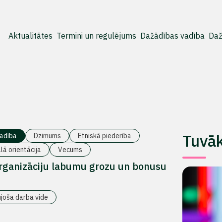
Aktualitātes
Termini un regulējums
Dažādības vadība
Daž
Tuvā
adība
Dzimums
Etniskā piederība
lā orientācija
Vecums
organizāciju labumu grozu un bonusu
ujoša darba vide