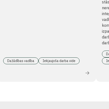
stās
nere
int
vad
kom
izp
darb
darb
D
Dažādības vadība
Iekļaujoša darba vide
In