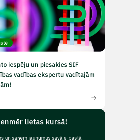
istē
to iespēju un piesakies SIF
ības vadības ekspertu vadītajām
bām!
ienmēr lietas kursā!
es un saņem jaunumus savā e-pastā.