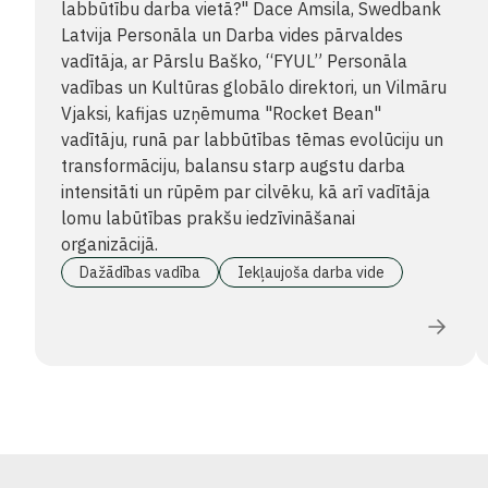
labbūtību darba vietā?" Dace Amsila, Swedbank
Latvija Personāla un Darba vides pārvaldes
vadītāja, ar Pārslu Baško, “FYUL” Personāla
vadības un Kultūras globālo direktori, un Vilmāru
Vjaksi, kafijas uzņēmuma "Rocket Bean"
vadītāju, runā par labbūtības tēmas evolūciju un
transformāciju, balansu starp augstu darba
intensitāti un rūpēm par cilvēku, kā arī vadītāja
lomu labūtības prakšu iedzīvināšanai
organizācijā.
Dažādības vadība
Iekļaujoša darba vide