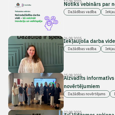
12.09.2025.
Notiks vebinārs par 
Dažādības vadība
Iekļa
26.08.2025.
Iekļaujoša darba vide
Dažādības vadība
Iekļa
25.08.2025.
Aizvadīts informatīvs
novērtējumiem
Dažādības novērtējums
22.08.2025.
Arī Vidzemes reģiona 