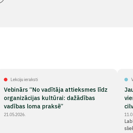
Lekciju ieraksti
V
Vebinārs “No vadītāja attieksmes līdz
Jau
organizācijas kultūrai: dažādības
vie
vadības loma praksē”
cil
21.05.2026.
11.0
Lab
slie