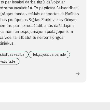
ts par iesaisti darba tirgū, dzīvojot ar
dzamu invaliditāti. To papildina Sabiedrības
egrācijas fonda vecākās ekspertes dažādības
ības jautājumos Sigitas Zankovskas-Odiņas
entārs par neirodažādību, tās dažādajām
ausmēm un iespējamajiem pielāgojumiem
a vidē, lai atbalstītu neiroatšķirīgos
iniekus.
ažādības vadība
Iekļaujoša darba vide
validitāte