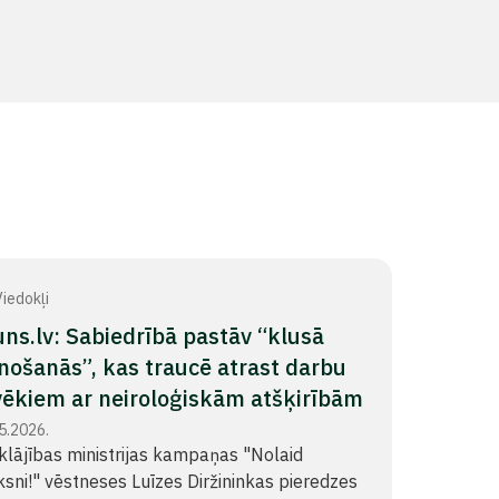
iedokļi
ns.lv: Sabiedrībā pastāv “klusā
nošanās”, kas traucē atrast darbu
vēkiem ar neiroloģiskām atšķirībām
5.2026.
klājības ministrijas kampaņas "Nolaid
ksni!" vēstneses Luīzes Diržininkas pieredzes