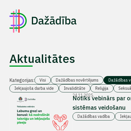
Aktualitātes
Kategorijas:
Visi
Dažādības novērtējums
Dažādības v
Iekļaujoša darba vide
Invaliditāte
Reliģija
Seksuā
24.11.2025.
Notiks vebinārs par 
sistēmas veidošanu
Dažādības vadība
Iekļa