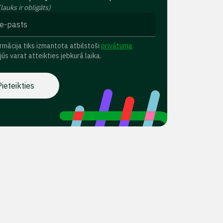
(lauks ir obligāts)
rmācija tiks izmantota atbilstoši
privātuma
 jūs varat atteikties jebkurā laika.