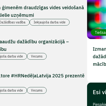
n ģimenēm draudzīgas vides veidošanā
 lielie uzņēmumi
Dažādības vadība
Iekļaujoša darba vide
Tiešsa
paaudžu dažādību organizācijā –
Izman
ību
dažād
ujoša darba vide
Vecums
mācī
ektore #HRNedēļaLatvija 2025 prezentē
ujoša darba vide
Vecums
Esi v
Piesaki