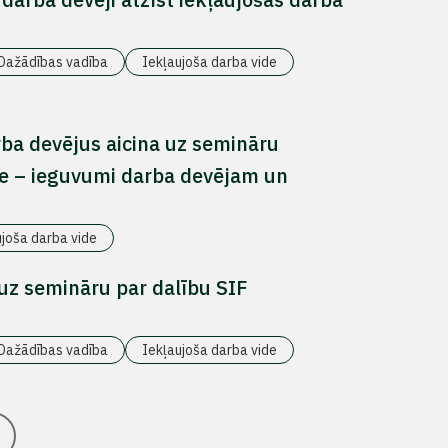
Dažādības vadība
Iekļaujoša darba vide
ba devējus aicina uz semināru
de – ieguvumi darba devējam un
ujoša darba vide
uz semināru par dalību SIF
Dažādības vadība
Iekļaujoša darba vide