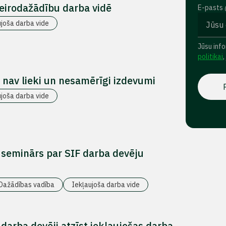
neirodažādību darba vidē
E-pasts
ujoša darba vide
Jūsu info
politikai
,
 nav lieki un nesamērīgi izdevumi
ujoša darba vide
 seminārs par SIF darba devēju
Dažādības vadība
Iekļaujoša darba vide
darba devēji atzīst iekļaujošas darba