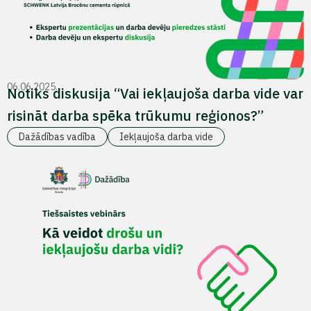
06.06.2025.
Notiks diskusija “Vai iekļaujoša darba vide var
risināt darba spēka trūkumu reģionos?”
Dažādības vadība
Iekļaujoša darba vide