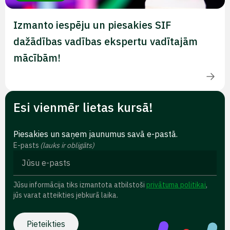
Izmanto iespēju un piesakies SIF
dažādības vadības ekspertu vadītajām
mācībām!
Esi vienmēr lietas kursā!
Piesakies un saņem jaunumus savā e-pastā.
E-pasts
(lauks ir obligāts)
Jūsu informācija tiks izmantota atbilstoši
privātuma politikai
,
jūs varat atteikties jebkurā laika.