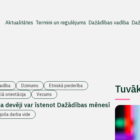
Aktualitātes
Termini un regulējums
Dažādības vadība
Daž
Tuvā
adība
Dzimums
Etniskā piederība
lā orientācija
Vecums
ba devēji var īstenot Dažādības mēnesī
ujoša darba vide