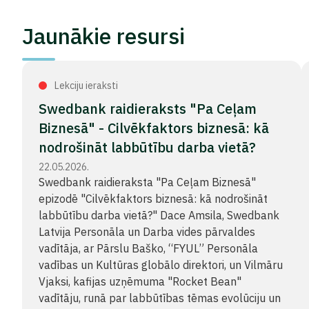
Jaunākie resursi
Lekciju ieraksti
Swedbank raidieraksts "Pa Ceļam
Biznesā" - Cilvēkfaktors biznesā: kā
nodrošināt labbūtību darba vietā?
22.05.2026.
Swedbank raidieraksta "Pa Ceļam Biznesā"
epizodē "Cilvēkfaktors biznesā: kā nodrošināt
labbūtību darba vietā?" Dace Amsila, Swedbank
Latvija Personāla un Darba vides pārvaldes
vadītāja, ar Pārslu Baško, “FYUL” Personāla
vadības un Kultūras globālo direktori, un Vilmāru
Vjaksi, kafijas uzņēmuma "Rocket Bean"
vadītāju, runā par labbūtības tēmas evolūciju un