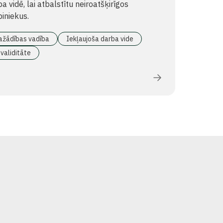
a vidē, lai atbalstītu neiroatšķirīgos
iniekus.
ažādības vadība
Iekļaujoša darba vide
validitāte