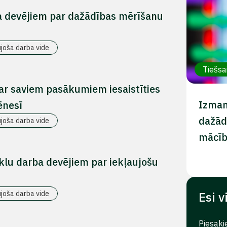
a devējiem par dažādības mērīšanu
ujoša darba vide
Tiešsa
 ar saviem pasākumiem iesaistīties
Izman
ēnesī
dažād
ujoša darba vide
mācī
klu darba devējiem par iekļaujošu
ujoša darba vide
Esi v
Piesaki