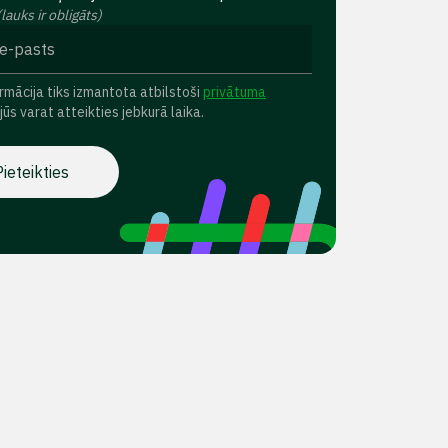
(lauks ir obligāts)
rmācija tiks izmantota atbilstoši
privātuma
 jūs varat atteikties jebkurā laika.