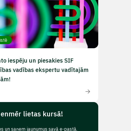
istē
to iespēju un piesakies SIF
ības vadības ekspertu vadītajām
bām!
ienmēr lietas kursā!
es un saņem jaunumus savā e-pastā.