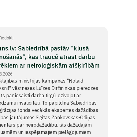
iedokļi
ns.lv: Sabiedrībā pastāv “klusā
nošanās”, kas traucē atrast darbu
vēkiem ar neiroloģiskām atšķirībām
5.2026.
klājības ministrijas kampaņas "Nolaid
ksni!" vēstneses Luīzes Diržininkas pieredzes
ts par iesaisti darba tirgū, dzīvojot ar
dzamu invaliditāti. To papildina Sabiedrības
egrācijas fonda vecākās ekspertes dažādības
ības jautājumos Sigitas Zankovskas-Odiņas
entārs par neirodažādību, tās dažādajām
ausmēm un iespējamajiem pielāgojumiem