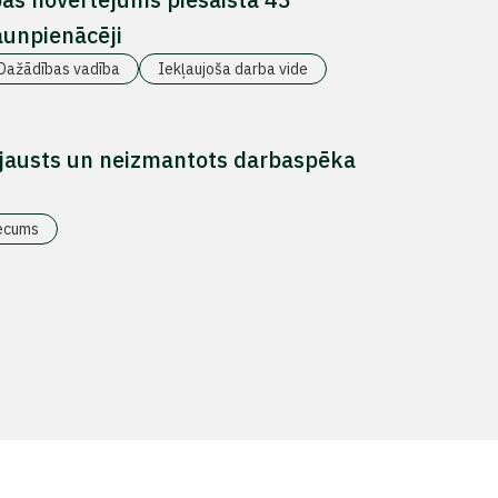
aunpienācēji
Dažādības vadība
Iekļaujoša darba vide
apjausts un neizmantots darbaspēka
ecums