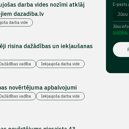
aujošas darba vides nozīmi atklāj
E-pasts
jiem dazadiba.lv
ujoša darba vide
Jūsu info
politikai
,
ēji risina dažādības un iekļaušanas
Dažādības vadība
Iekļaujoša darba vide
bas novērtējuma apbalvojumi
Dažādības vadība
Iekļaujoša darba vide
as novērtējums piesaista 43