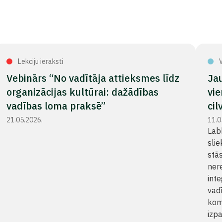
Lekciju ieraksti
V
Vebinārs “No vadītāja attieksmes līdz
Jau
organizācijas kultūrai: dažādības
vie
vadības loma praksē”
cil
21.05.2026.
11.0
Lab
slie
stās
nere
int
vad
kom
izp