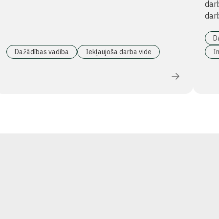
darb
darb
D
Dažādības vadība
Iekļaujoša darba vide
In